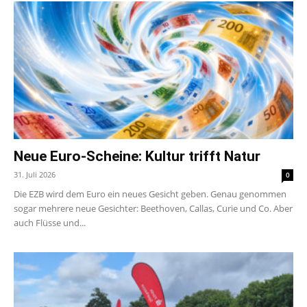
Neue Euro-Scheine: Kultur trifft Natur
31. Juli 2026
0
Die EZB wird dem Euro ein neues Gesicht geben. Genau genommen
sogar mehrere neue Gesichter: Beethoven, Callas, Curie und Co. Aber
auch Flüsse und...