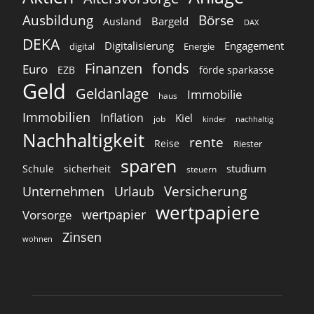
Ausbildung
Börse
Bargeld
Ausland
DAX
DEKA
Digitalisierung
Engagement
digital
Energie
Finanzen
fonds
Euro
EZB
förde sparkasse
Geld
Geldanlage
Immobilie
haus
Immobilien
Inflation
Kiel
job
kinder
nachhaltig
Nachhaltigkeit
rente
Reise
Riester
sparen
studium
Schule
sicherheit
steuern
Versicherung
Unternehmen
Urlaub
wertpapiere
wertpapier
Vorsorge
Zinsen
wohnen