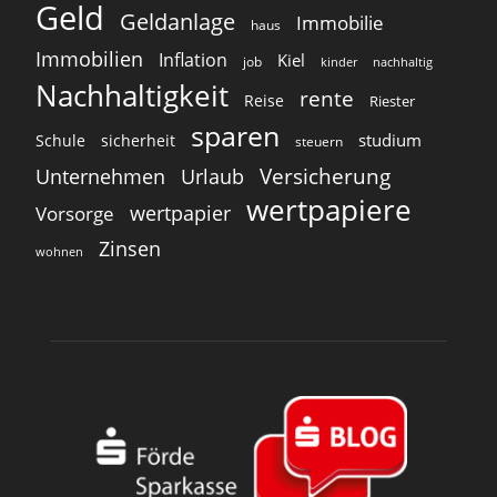
Geld
Geldanlage
Immobilie
haus
Immobilien
Inflation
Kiel
job
kinder
nachhaltig
Nachhaltigkeit
rente
Reise
Riester
sparen
studium
Schule
sicherheit
steuern
Versicherung
Unternehmen
Urlaub
wertpapiere
wertpapier
Vorsorge
Zinsen
wohnen