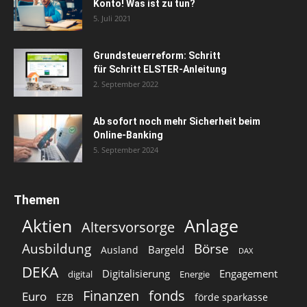
Konto! Was ist zu tun?
5. Juli 2021
Grundsteuerreform: Schritt
für Schritt ELSTER-Anleitung
2. September 2022
Ab sofort noch mehr Sicherheit beim
Online-Banking
5. September 2024
Themen
Aktien
Anlage
Altersvorsorge
Ausbildung
Börse
Bargeld
Ausland
DAX
DEKA
Digitalisierung
Engagement
digital
Energie
Finanzen
fonds
Euro
EZB
förde sparkasse