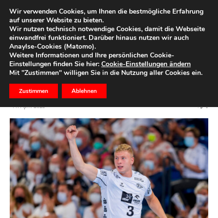
Wir verwenden Cookies, um Ihnen die bestmögliche Erfahrung
auf unserer Website zu bieten.
Wir nutzen technisch notwendige Cookies, damit die Webseite
Start
Ihre Region
einwandfrei funktioniert. Darüber hinaus nutzen wir auch
Anaylse-Cookies (Matomo).
Zebra-Talk mit Sven Ehrig
Weitere Informationen und Ihre persönlichen Cookie-
Einstellungen finden Sie hier:
Cookie-Einstellungen ändern
Mit "Zustimmen" willigen Sie in die Nutzung aller Cookies ein.
Die Förde Sparkasse bringt Fans und THW-Spieler
zusammen
Zustimmen
Ablehnen
11. April 2023
0