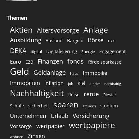
Themen
Aktien
Anlage
Altersvorsorge
Ausbildung
Börse
Bargeld
Ausland
DAX
DEKA
Digitalisierung
Engagement
digital
Energie
Finanzen
fonds
Euro
EZB
förde sparkasse
Geld
Geldanlage
Immobilie
haus
Immobilien
Inflation
Kiel
job
kinder
nachhaltig
Nachhaltigkeit
rente
Reise
Riester
sparen
studium
Schule
sicherheit
steuern
Versicherung
Unternehmen
Urlaub
wertpapiere
wertpapier
Vorsorge
Zinsen
wohnen