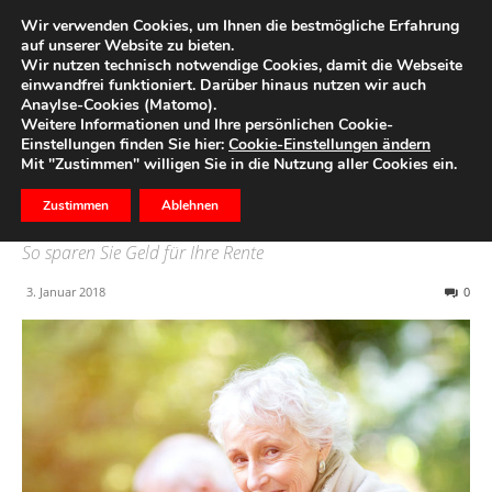
Wir verwenden Cookies, um Ihnen die bestmögliche Erfahrung
auf unserer Website zu bieten.
Wir nutzen technisch notwendige Cookies, damit die Webseite
Start
Ihr Geld
einwandfrei funktioniert. Darüber hinaus nutzen wir auch
Anaylse-Cookies (Matomo).
6 Förderungen und
Weitere Informationen und Ihre persönlichen Cookie-
Einstellungen finden Sie hier:
Cookie-Einstellungen ändern
Steuervorteile für die
Mit "Zustimmen" willigen Sie in die Nutzung aller Cookies ein.
Altersvorsorge
Zustimmen
Ablehnen
So sparen Sie Geld für Ihre Rente
3. Januar 2018
0