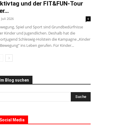
ktivtag und der FIT&FUN-Tour
er...
. Juli 2026
0
wegung, Spiel und Sport sind Grundbedürfnisse
ler Kinder und Jugendlichen. Deshalb hat die
ortjugend Schleswig-Holstein die Kampagne „Kinder
 Bewegung“ ins Leben gerufen. Für Kinder...
Im Blog suchen
Social Media