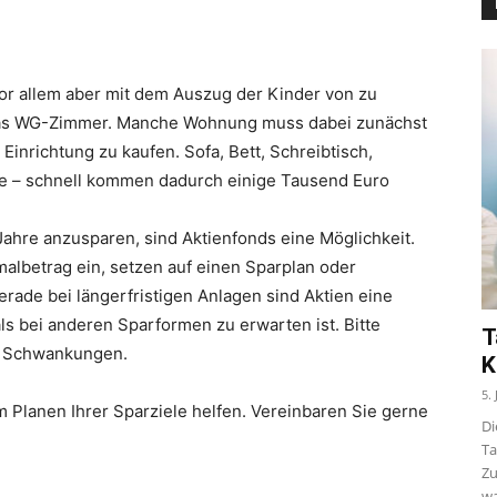
r allem aber mit dem Auszug der Kinder von zu
das WG-Zimmer. Manche Wohnung muss dabei zunächst
 Einrichtung zu kaufen. Sofa, Bett, Schreibtisch,
le – schnell kommen dadurch einige Tausend Euro
hre anzusparen, sind Aktienfonds eine Möglichkeit.
malbetrag ein, setzen auf einen Sparplan oder
rade bei längerfristigen Anlagen sind Aktien eine
als bei anderen Sparformen zu erwarten ist. Bitte
T
en Schwankungen.
K
5.
m Planen Ihrer Sparziele helfen. Vereinbaren Sie gerne
Di
Ta
Zu
wa