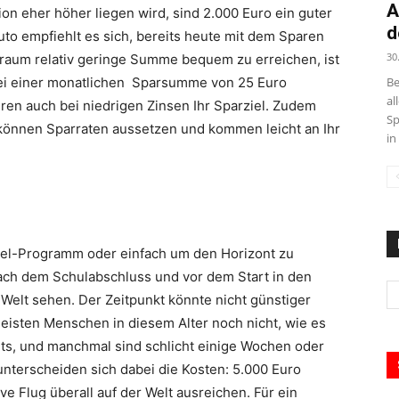
A
n eher höher liegen wird, sind 2.000 Euro ein guter
d
Auto empfiehlt es sich, bereits heute mit dem Sparen
30
traum relativ geringe Summe bequem zu erreichen, ist
Be
Bei einer monatlichen Sparsumme von 25 Euro
al
hren auch bei niedrigen Zinsen Ihr Sparziel. Zudem
Sp
, können Sparraten aussetzen und kommen leicht an Ihr
in
vel-Programm oder einfach um den Horizont zu
ach dem Schulabschluss und vor dem Start in den
Welt sehen. Der Zeitpunkt könnte nicht günstiger
meisten Menschen in diesem Alter noch nicht, wie es
its, und manchmal sind schlicht einige Wochen oder
nterscheiden sich dabei die Kosten: 5.000 Euro
ive Flug überall auf der Welt ausreichen. Für ein