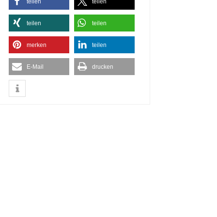
teilen
teilen
teilen
teilen
merken
teilen
E-Mail
drucken