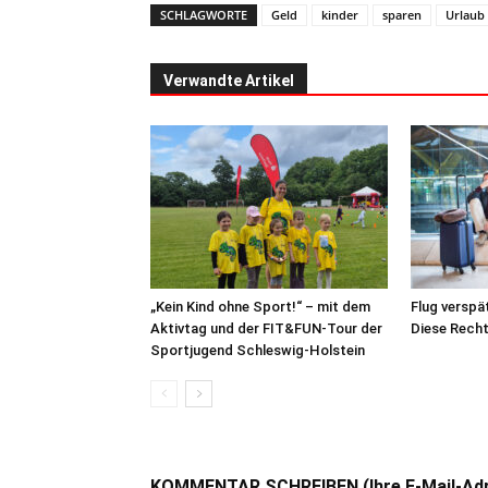
SCHLAGWORTE
Geld
kinder
sparen
Urlaub
Verwandte Artikel
„Kein Kind ohne Sport!“ – mit dem
Flug verspä
Aktivtag und der FIT&FUN-Tour der
Diese Recht
Sportjugend Schleswig-Holstein
KOMMENTAR SCHREIBEN (Ihre E-Mail-Adres