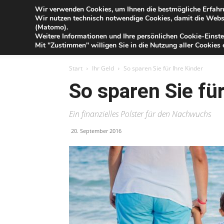
Blog
Wir verwenden Cookies, um Ihnen die bestmögliche Erfahru
Do
Wir nutzen technisch notwendige Cookies, damit die Webse
der
(Matomo).
Förde
Weitere Informationen und Ihre persönlichen Cookie-Einste
Sparkasse
IHR G
Mit "Zustimmen" willigen Sie in die Nutzung aller Cookies e
Start
Ihr Geld
So sparen Sie für Ihre Kinder
So sparen Sie für
Ein finanzielles Polster für den Nachwuchs
20. September 2016