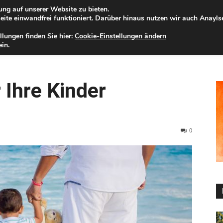
ng auf unserer Website zu bieten.
nnerstag, 06.08.2026
Zur Internet-Filiale der Förde Sparkasse
ite einwandfrei funktioniert. Darüber hinaus nutzen wir auch Anayl
llungen finden Sie hier:
Cookie-Einstellungen ändern
ELD
IHRE REGION
WERTPAPIERE
FIRMENKUNDEN
NA
in.
 Ihre Kinder
0