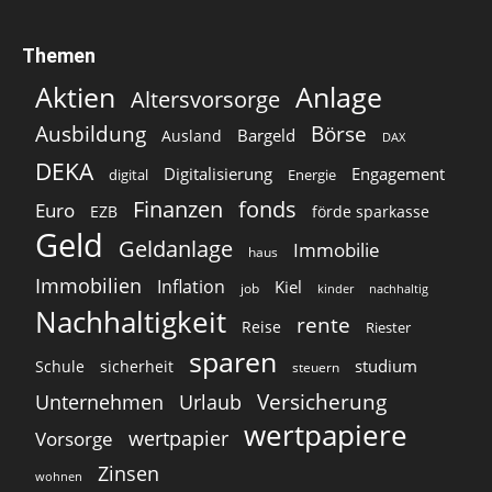
Themen
Aktien
Anlage
Altersvorsorge
Ausbildung
Börse
Bargeld
Ausland
DAX
DEKA
Digitalisierung
Engagement
digital
Energie
Finanzen
fonds
Euro
EZB
förde sparkasse
Geld
Geldanlage
Immobilie
haus
Immobilien
Inflation
Kiel
job
kinder
nachhaltig
Nachhaltigkeit
rente
Reise
Riester
sparen
studium
Schule
sicherheit
steuern
Versicherung
Unternehmen
Urlaub
wertpapiere
wertpapier
Vorsorge
Zinsen
wohnen