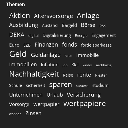
Themen
Aktien
Anlage
Altersvorsorge
Ausbildung
Börse
Bargeld
Ausland
DAX
DEKA
Digitalisierung
Engagement
digital
Energie
Finanzen
fonds
Euro
EZB
förde sparkasse
Geld
Geldanlage
Immobilie
haus
Immobilien
Inflation
Kiel
job
kinder
nachhaltig
Nachhaltigkeit
rente
Reise
Riester
sparen
studium
Schule
sicherheit
steuern
Versicherung
Unternehmen
Urlaub
wertpapiere
wertpapier
Vorsorge
Zinsen
wohnen