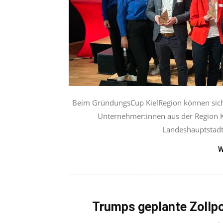
Beim GründungsCup KielRegion können sich 
Unternehmer:innen aus der Region K
Landeshauptstadt K
W
Trumps geplante Zollpo