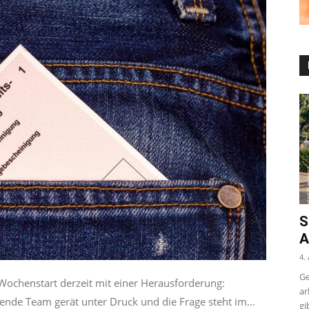
S
A
4.
Ge
Wochenstart derzeit mit einer Herausforderung:
ar
nde Team gerät unter Druck und die Frage steht im...
gi