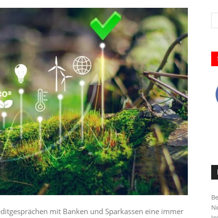
Be
Ne
editgesprächen mit Banken und Sparkassen eine immer
In