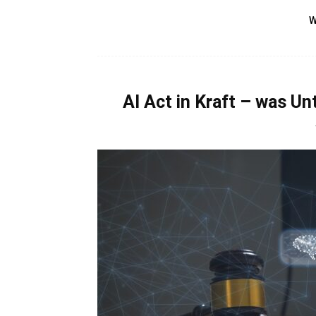
W
AI Act in Kraft – was U