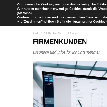
Blog
Wir verwenden Cookies, um Ihnen die bestmögliche Erfahru
Fr
Wir nutzen technisch notwendige Cookies, damit die Webse
der
(Matomo).
Förde
Weitere Informationen und Ihre persönlichen Cookie-Einste
Sparkasse
IHR G
Mit "Zustimmen" willigen Sie in die Nutzung aller Cookies e
Start
Firmenkunden
Seite 2
FIRMENKUNDEN
Lösungen und Infos für Ihr Unternehmen