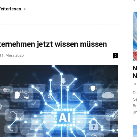
eiterlesen
nternehmen jetzt wissen müssen
11. März 2025
0
N
N
31
Di
Ge
Be
un