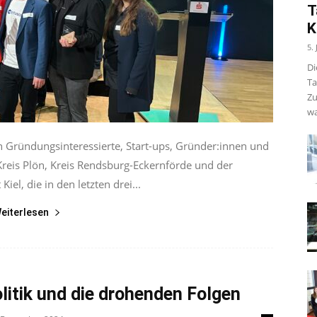
T
K
5.
Di
Ta
Zu
wa
Gründungsinteressierte, Start-ups, Gründer:innen und
reis Plön, Kreis Rendsburg-Eckernförde und der
iel, die in den letzten drei...
eiterlesen
litik und die drohenden Folgen