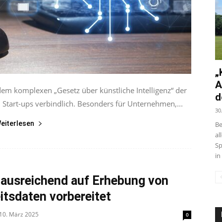
„
A
dem komplexen „Gesetz über künstliche Intelligenz“ der
d
tart-ups verbindlich. Besonders für Unternehmen,...
30
eiterlesen
Be
al
Sp
in
 ausreichend auf Erhebung von
itsdaten vorbereitet
10. März 2025
0