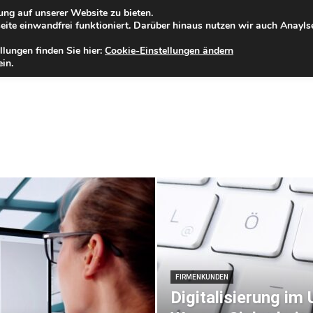
ng auf unserer Website zu bieten.
eitag, 07.08.2026
Zur Internet-Filiale der Förde Sparkasse
ite einwandfrei funktioniert. Darüber hinaus nutzen wir auch Anayl
llungen finden Sie hier:
Cookie-Einstellungen ändern
ELD
IHRE REGION
WERTPAPIERE
FIRMENKUNDEN
NA
in.
FIRMENKUNDEN
Digitalisierung im