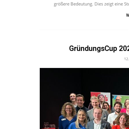
größere Bedeutung. Dies zeigt eine Stu
W
GründungsCup 2024
12