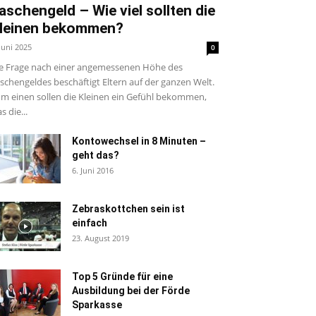
aschengeld – Wie viel sollten die
leinen bekommen?
 Juni 2025
0
e Frage nach einer angemessenen Höhe des
schengeldes beschäftigt Eltern auf der ganzen Welt.
m einen sollen die Kleinen ein Gefühl bekommen,
s die...
Kontowechsel in 8 Minuten –
geht das?
6. Juni 2016
Zebraskottchen sein ist
einfach
23. August 2019
Top 5 Gründe für eine
Ausbildung bei der Förde
Sparkasse