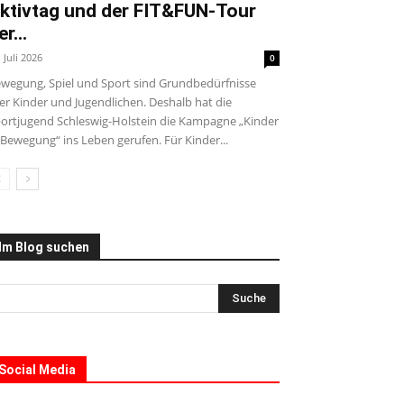
ktivtag und der FIT&FUN-Tour
er...
. Juli 2026
0
wegung, Spiel und Sport sind Grundbedürfnisse
ler Kinder und Jugendlichen. Deshalb hat die
ortjugend Schleswig-Holstein die Kampagne „Kinder
 Bewegung“ ins Leben gerufen. Für Kinder...
Im Blog suchen
Social Media