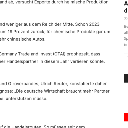
and ab, versucht Exporte durch heimische Produktion
A
d
30
land weniger aus dem Reich der Mitte. Schon 2023
Be
 um 19 Prozent zurück, für chemische Produkte gar um
al
Sp
ehr chinesische Autos.
in
Germany Trade and Invest (GTAI) prophezeit, dass
her Handelspartner in diesem Jahr verlieren könnte.
nd Giroverbandes, Ulrich Reuter, konstatierte daher
gnose: „Die deutsche Wirtschaft braucht mehr Partner
dabei unterstützen müsse.
auf die Handelsrouten. So müssen seit dem