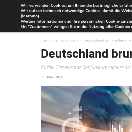
Blog
Wir verwenden Cookies, um Ihnen die bestmögliche Erfahru
Fr
Wir nutzen technisch notwendige Cookies, damit die Webse
der
(Matomo).
Förde
Weitere Informationen und Ihre persönlichen Cookie-Einste
Sparkasse
IHR G
Mit "Zustimmen" willigen Sie in die Nutzung aller Cookies e
Start
Firmenkunden
Deutschland brummt leiser – 
Deutschland brum
Quelle: Gemeinsame Konjunkturprognose der
13. März 2024