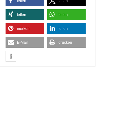
teilen
teilen
teilen
teilen
merken
teilen
E-Mail
drucken