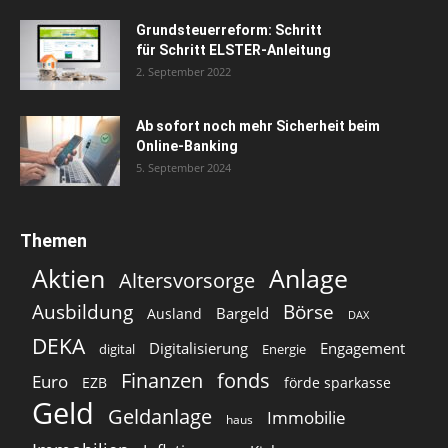
Grundsteuerreform: Schritt
für Schritt ELSTER-Anleitung
2. September 2022
Ab sofort noch mehr Sicherheit beim
Online-Banking
5. September 2024
Themen
Aktien
Anlage
Altersvorsorge
Ausbildung
Börse
Bargeld
Ausland
DAX
DEKA
Digitalisierung
Engagement
digital
Energie
Finanzen
fonds
Euro
EZB
förde sparkasse
Geld
Geldanlage
Immobilie
haus