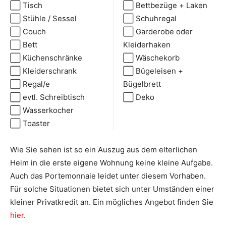
⬜ Tisch
⬜ Bettbezüge + Laken
⬜ Stühle / Sessel
⬜ Schuhregal
⬜ Couch
⬜ Garderobe oder
⬜ Bett
Kleiderhaken
⬜ Küchenschränke
⬜ Wäschekorb
⬜ Kleiderschrank
⬜ Bügeleisen +
⬜ Regal/e
Bügelbrett
⬜ evtl. Schreibtisch
⬜ Deko
⬜ Wasserkocher
⬜ Toaster
Wie Sie sehen ist so ein Auszug aus dem elterlichen
Heim in die erste eigene Wohnung keine kleine Aufgabe.
Auch das Portemonnaie leidet unter diesem Vorhaben.
Für solche Situationen bietet sich unter Umständen einer
kleiner Privatkredit an. Ein mögliches Angebot finden Sie
hier
.