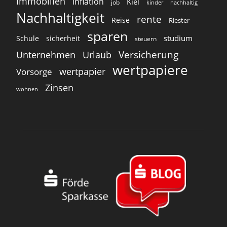
Immobilien
Inflation
Kiel
job
kinder
nachhaltig
Nachhaltigkeit
rente
Reise
Riester
sparen
studium
Schule
sicherheit
steuern
Versicherung
Unternehmen
Urlaub
wertpapiere
wertpapier
Vorsorge
Zinsen
wohnen