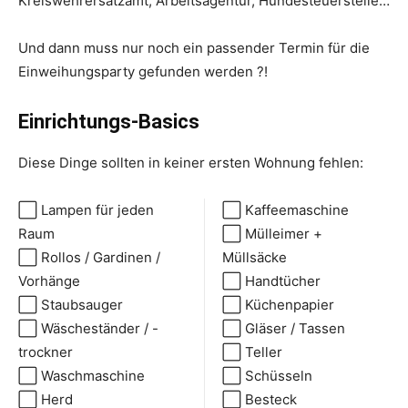
Kreiswehrersatzamt, Arbeitsagentur, Hundesteuerstelle…
Und dann muss nur noch ein passender Termin für die
Einweihungsparty gefunden werden ?!
Einrichtungs-Basics
Diese Dinge sollten in keiner ersten Wohnung fehlen:
⬜ Lampen für jeden
⬜ Kaffeemaschine
Raum
⬜ Mülleimer +
⬜ Rollos / Gardinen /
Müllsäcke
Vorhänge
⬜ Handtücher
⬜ Staubsauger
⬜ Küchenpapier
⬜ Wäscheständer / -
⬜ Gläser / Tassen
trockner
⬜ Teller
⬜ Waschmaschine
⬜ Schüsseln
⬜ Herd
⬜ Besteck