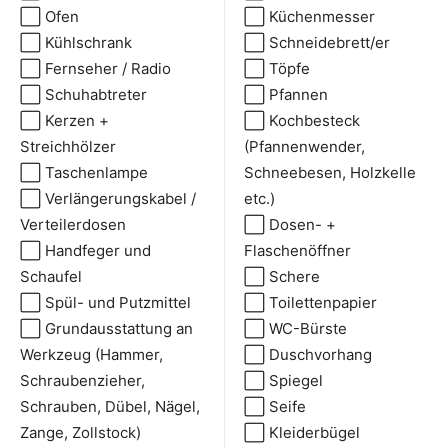
⬜ Ofen
⬜ Küchenmesser
⬜ Kühlschrank
⬜ Schneidebrett/er
⬜ Fernseher / Radio
⬜ Töpfe
⬜ Schuhabtreter
⬜ Pfannen
⬜ Kerzen +
⬜ Kochbesteck
Streichhölzer
(Pfannenwender,
⬜ Taschenlampe
Schneebesen, Holzkelle
⬜ Verlängerungskabel /
etc.)
Verteilerdosen
⬜ Dosen- +
⬜ Handfeger und
Flaschenöffner
Schaufel
⬜ Schere
⬜ Spül- und Putzmittel
⬜ Toilettenpapier
⬜ Grundausstattung an
⬜ WC-Bürste
Werkzeug (Hammer,
⬜ Duschvorhang
Schraubenzieher,
⬜ Spiegel
Schrauben, Dübel, Nägel,
⬜ Seife
Zange, Zollstock)
⬜ Kleiderbügel