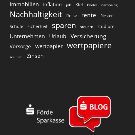
Immobilien
Inflation
Kiel
job
kinder
nachhaltig
Nachhaltigkeit
rente
Reise
Riester
sparen
studium
Schule
sicherheit
steuern
Versicherung
Unternehmen
Urlaub
wertpapiere
wertpapier
Vorsorge
Zinsen
wohnen