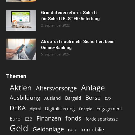
Grundsteuerreform: Schritt
für Schritt ELSTER-Anleitung
2. September 2022
Ab sofort noch mehr Sicherheit beim
Online-Banking
5. September 2024
Themen
Aktien
Anlage
Altersvorsorge
Ausbildung
Börse
Bargeld
Ausland
DAX
DEKA
Digitalisierung
Engagement
digital
Energie
Finanzen
fonds
Euro
EZB
förde sparkasse
Geld
Geldanlage
Immobilie
haus