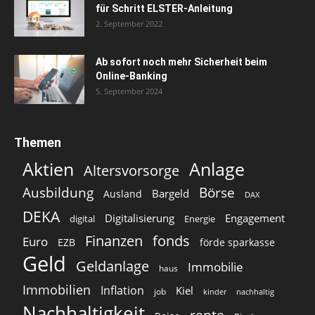
für Schritt ELSTER-Anleitung
2. September 2022
Ab sofort noch mehr Sicherheit beim
Online-Banking
5. September 2024
Themen
Aktien
Anlage
Altersvorsorge
Ausbildung
Börse
Bargeld
Ausland
DAX
DEKA
Digitalisierung
Engagement
digital
Energie
Finanzen
fonds
Euro
EZB
förde sparkasse
Geld
Geldanlage
Immobilie
haus
Immobilien
Inflation
Kiel
job
kinder
nachhaltig
Nachhaltigkeit
rente