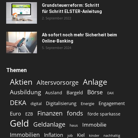
Grundsteuerreform: Schritt
für Schritt ELSTER-Anleitung
2. September 2022
Ab sofort noch mehr Sicherheit beim
Online-Banking
5. September 2024
Themen
Aktien
Anlage
Altersvorsorge
Ausbildung
Börse
Bargeld
Ausland
DAX
DEKA
Digitalisierung
Engagement
digital
Energie
Finanzen
fonds
Euro
EZB
förde sparkasse
Geld
Geldanlage
Immobilie
haus
Immobilien
Inflation
Kiel
job
kinder
nachhaltig