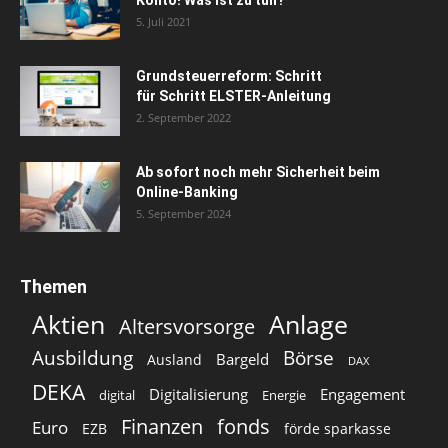
Konto! Was ist zu tun?
5. Juli 2021
Grundsteuerreform: Schritt
für Schritt ELSTER-Anleitung
2. September 2022
Ab sofort noch mehr Sicherheit beim
Online-Banking
5. September 2024
Themen
Aktien
Anlage
Altersvorsorge
Ausbildung
Börse
Bargeld
Ausland
DAX
DEKA
Digitalisierung
Engagement
digital
Energie
Finanzen
fonds
Euro
EZB
förde sparkasse