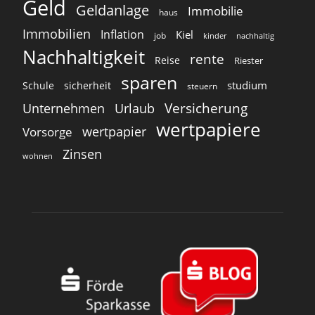
Geld
Geldanlage
Immobilie
haus
Immobilien
Inflation
Kiel
job
kinder
nachhaltig
Nachhaltigkeit
rente
Reise
Riester
sparen
studium
Schule
sicherheit
steuern
Versicherung
Unternehmen
Urlaub
wertpapiere
wertpapier
Vorsorge
Zinsen
wohnen