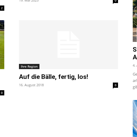
19. Mai 2025
0
2
S
A
4.
Ihre Region
Ge
Auf die Bälle, fertig, los!
ar
16. August 2018
0
gi
0