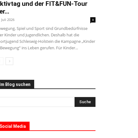
ktivtag und der FIT&FUN-Tour
er...
. Juli 2026
0
wegung, Spiel und Sport sind Grundbedürfnisse
ler Kinder und Jugendlichen. Deshalb hat die
ortjugend Schleswig-Holstein die Kampagne „Kinder
 Bewegung“ ins Leben gerufen. Für Kinder...
Im Blog suchen
Social Media