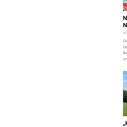
N
N
31
Di
Ge
Be
un
„