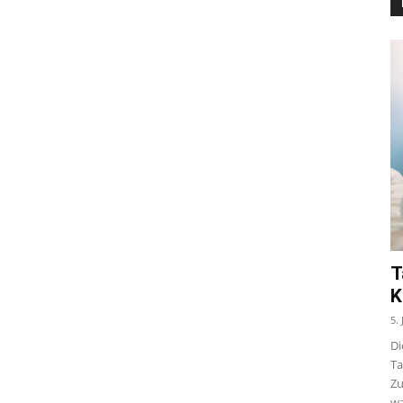
T
K
5.
Di
Ta
Zu
wa