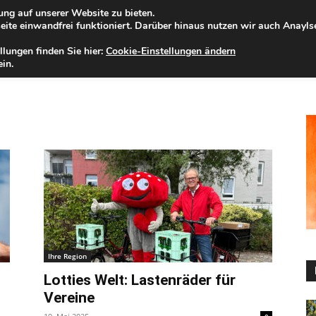
ng auf unserer Website zu bieten.
mstag, 08.08.2026
Zur Internet-Filiale der Förde Sparkasse
ite einwandfrei funktioniert. Darüber hinaus nutzen wir auch Anayl
llungen finden Sie hier:
Cookie-Einstellungen ändern
ELD
IHRE REGION
WERTPAPIERE
FIRMENKUNDEN
NA
in.
Ihre Region
Lotties Welt: Lastenräder für
Vereine