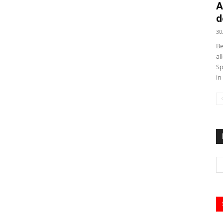
A
d
30
Be
al
Sp
in