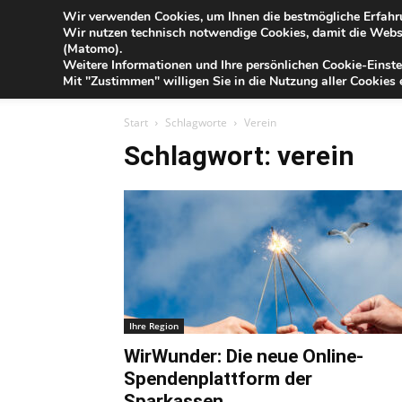
Blog
Wir verwenden Cookies, um Ihnen die bestmögliche Erfahru
Sa
Wir nutzen technisch notwendige Cookies, damit die Webse
der
(Matomo).
Förde
Weitere Informationen und Ihre persönlichen Cookie-Einste
Sparkasse
IHR G
Mit "Zustimmen" willigen Sie in die Nutzung aller Cookies e
Start
Schlagworte
Verein
Schlagwort: verein
Ihre Region
WirWunder: Die neue Online-
Spendenplattform der
Sparkassen