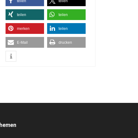
teilen
teilen
teilen
teilen
merken
teilen
E-Mail
drucken
hemen