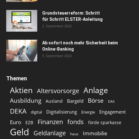
Grundsteuerreform: Schritt
für Schritt ELSTER-Anleitung
2. September 2022
Ab sofort noch mehr Sicherheit beim
Online-Banking
5. September 2024
Themen
Aktien
Anlage
Altersvorsorge
Ausbildung
Börse
Bargeld
Ausland
DAX
DEKA
Digitalisierung
Engagement
digital
Energie
Finanzen
fonds
Euro
EZB
förde sparkasse
Geld
Geldanlage
Immobilie
haus