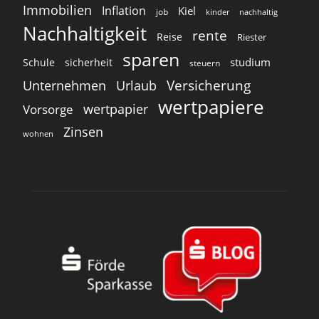
Immobilien
Inflation
Kiel
job
kinder
nachhaltig
Nachhaltigkeit
rente
Reise
Riester
sparen
studium
Schule
sicherheit
steuern
Versicherung
Unternehmen
Urlaub
wertpapiere
wertpapier
Vorsorge
Zinsen
wohnen