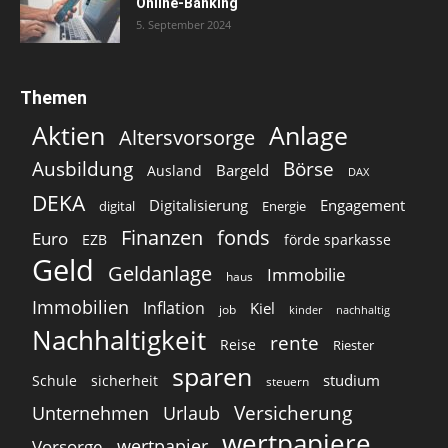
Online-Banking
5. September 2024
Themen
Aktien
Anlage
Altersvorsorge
Ausbildung
Börse
Bargeld
Ausland
DAX
DEKA
Digitalisierung
Engagement
digital
Energie
Finanzen
fonds
Euro
EZB
förde sparkasse
Geld
Geldanlage
Immobilie
haus
Immobilien
Inflation
Kiel
job
kinder
nachhaltig
Nachhaltigkeit
rente
Reise
Riester
sparen
studium
Schule
sicherheit
steuern
Versicherung
Unternehmen
Urlaub
wertpapiere
wertpapier
Vorsorge