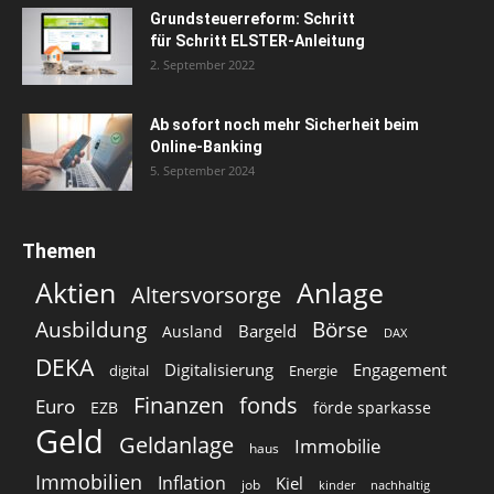
Grundsteuerreform: Schritt
für Schritt ELSTER-Anleitung
2. September 2022
Ab sofort noch mehr Sicherheit beim
Online-Banking
5. September 2024
Themen
Aktien
Anlage
Altersvorsorge
Ausbildung
Börse
Bargeld
Ausland
DAX
DEKA
Digitalisierung
Engagement
digital
Energie
Finanzen
fonds
Euro
EZB
förde sparkasse
Geld
Geldanlage
Immobilie
haus
Immobilien
Inflation
Kiel
job
kinder
nachhaltig