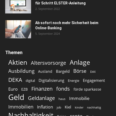
für Schritt ELSTER-Anleitung
2. September 2022
Ab sofort noch mehr Sicherheit beim
Online-Banking
5. September 2024
Themen
Aktien
Anlage
Altersvorsorge
Ausbildung
Börse
Bargeld
Ausland
DAX
DEKA
Digitalisierung
Engagement
digital
Energie
Finanzen
fonds
Euro
EZB
förde sparkasse
Geld
Geldanlage
Immobilie
haus
Immobilien
Inflation
Kiel
job
kinder
nachhaltig
Nachhaltigkeit
rente