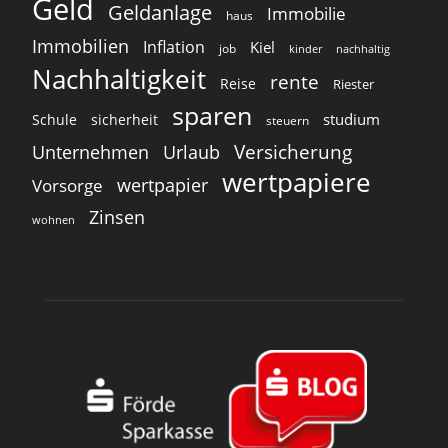
Geld
Geldanlage
Immobilie
haus
Immobilien
Inflation
Kiel
job
kinder
nachhaltig
Nachhaltigkeit
rente
Reise
Riester
sparen
studium
Schule
sicherheit
steuern
Versicherung
Unternehmen
Urlaub
wertpapiere
wertpapier
Vorsorge
Zinsen
wohnen