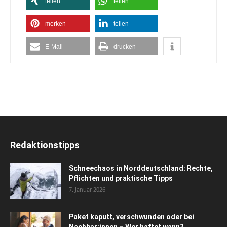
teilen
teilen
merken
teilen
E-Mail
drucken
Redaktionstipps
Schneechaos in Norddeutschland: Rechte,
Pflichten und praktische Tipps
7. Januar 2026
Paket kaputt, verschwunden oder bei
Nachbar:innen – Wer haftet wann?