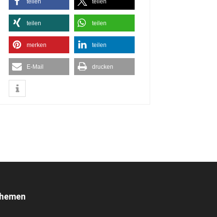
teilen
teilen
teilen
teilen
merken
teilen
E-Mail
drucken
hemen