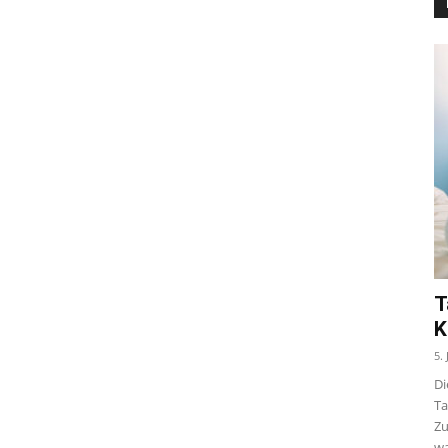
T
K
5.
Di
Ta
Zu
wa