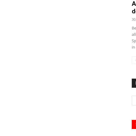
A
d
30
Be
al
Sp
in