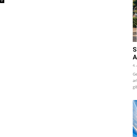
0
S
A
4.
Ge
ar
gi