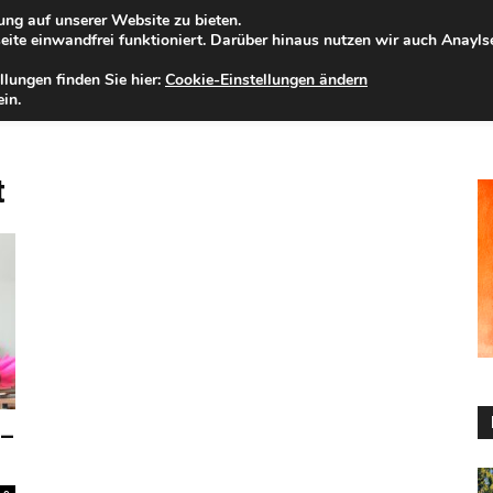
ng auf unserer Website zu bieten.
mstag, 08.08.2026
Zur Internet-Filiale der Förde Sparkasse
ite einwandfrei funktioniert. Darüber hinaus nutzen wir auch Anayl
llungen finden Sie hier:
Cookie-Einstellungen ändern
ELD
IHRE REGION
WERTPAPIERE
FIRMENKUNDEN
NA
in.
t
 –