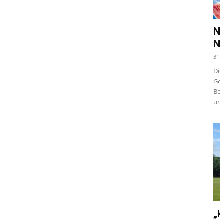
N
N
31
Di
Ge
Be
un
„