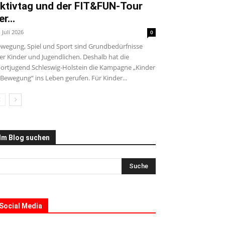
ktivtag und der FIT&FUN-Tour
er...
. Juli 2026
0
wegung, Spiel und Sport sind Grundbedürfnisse
ler Kinder und Jugendlichen. Deshalb hat die
ortjugend Schleswig-Holstein die Kampagne „Kinder
 Bewegung“ ins Leben gerufen. Für Kinder...
Im Blog suchen
Social Media