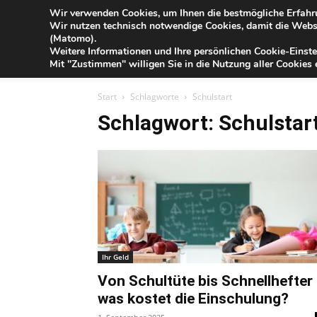
Blog
Wir verwenden Cookies, um Ihnen die bestmögliche Erfahru
Sa
Wir nutzen technisch notwendige Cookies, damit die Webse
der
(Matomo).
Förde
Weitere Informationen und Ihre persönlichen Cookie-Einste
Sparkasse
IHR G
Mit "Zustimmen" willigen Sie in die Nutzung aller Cookies e
Start
Schlagworte
Schulstart
Schlagwort: Schulstar
Ihr Geld
Von Schultüte bis Schnellhefter
was kostet die Einschulung?