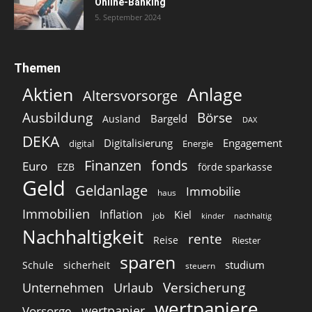
Online-Banking
5. September 2024
Themen
Aktien
Anlage
Altersvorsorge
Ausbildung
Börse
Bargeld
Ausland
DAX
DEKA
Digitalisierung
Engagement
digital
Energie
Finanzen
fonds
Euro
EZB
förde sparkasse
Geld
Geldanlage
Immobilie
haus
Immobilien
Inflation
Kiel
job
kinder
nachhaltig
Nachhaltigkeit
rente
Reise
Riester
sparen
studium
Schule
sicherheit
steuern
Versicherung
Unternehmen
Urlaub
wertpapiere
wertpapier
Vorsorge