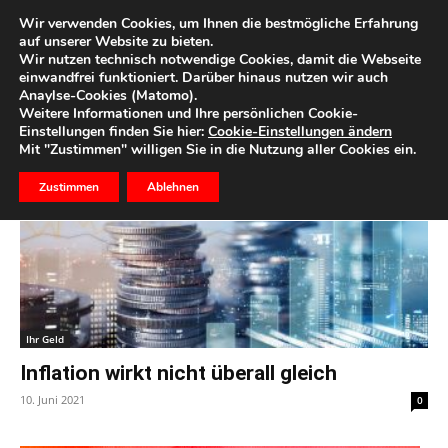
Wir verwenden Cookies, um Ihnen die bestmögliche Erfahrung
auf unserer Website zu bieten.
Wir nutzen technisch notwendige Cookies, damit die Webseite
Start
Schlagworte
Sachvermögen
einwandfrei funktioniert. Darüber hinaus nutzen wir auch
Anaylse-Cookies (Matomo).
Schlagwort: Sachvermögen
Weitere Informationen und Ihre persönlichen Cookie-
Einstellungen finden Sie hier:
Cookie-Einstellungen ändern
Mit "Zustimmen" willigen Sie in die Nutzung aller Cookies ein.
Zustimmen
Ablehnen
Ihr Geld
Inflation wirkt nicht überall gleich
10. Juni 2021
0