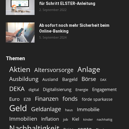
für Schritt ELSTER-Anleitung
2. September 2022
Ab sofort noch mehr Sicherheit beim
Online-Banking
5. September 2024
Themen
Aktien
Anlage
Altersvorsorge
Ausbildung
Börse
Bargeld
Ausland
DAX
DEKA
Digitalisierung
Engagement
digital
Energie
Finanzen
fonds
Euro
EZB
förde sparkasse
Geld
Geldanlage
Immobilie
haus
Immobilien
Inflation
Kiel
job
kinder
nachhaltig
Nachhaltigkeit
rente