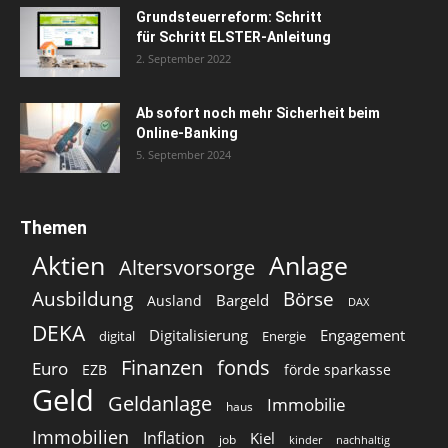
Grundsteuerreform: Schritt
für Schritt ELSTER-Anleitung
2. September 2022
Ab sofort noch mehr Sicherheit beim
Online-Banking
5. September 2024
Themen
Aktien
Anlage
Altersvorsorge
Ausbildung
Börse
Bargeld
Ausland
DAX
DEKA
Digitalisierung
Engagement
digital
Energie
Finanzen
fonds
Euro
EZB
förde sparkasse
Geld
Geldanlage
Immobilie
haus
Immobilien
Inflation
Kiel
job
kinder
nachhaltig