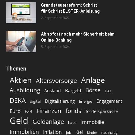
Grundsteuerreform: Schritt
für Schritt ELSTER-Anleitung
2. September 2022
Ab sofort noch mehr Sicherheit beim
Online-Banking
5. September 2024
Themen
Aktien
Anlage
Altersvorsorge
Ausbildung
Börse
Bargeld
Ausland
DAX
DEKA
Digitalisierung
Engagement
digital
Energie
Finanzen
fonds
Euro
EZB
förde sparkasse
Geld
Geldanlage
Immobilie
haus
Immobilien
Inflation
Kiel
job
kinder
nachhaltig