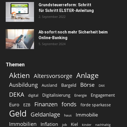
Grundsteuerreform: Schritt
für Schritt ELSTER-Anleitung
2. September 2022
Ab sofort noch mehr Sicherheit beim
Online-Banking
5. September 2024
Themen
Aktien
Anlage
Altersvorsorge
Ausbildung
Börse
Bargeld
Ausland
DAX
DEKA
Digitalisierung
Engagement
digital
Energie
Finanzen
fonds
Euro
EZB
förde sparkasse
Geld
Geldanlage
Immobilie
haus
Immobilien
Inflation
Kiel
job
kinder
nachhaltig