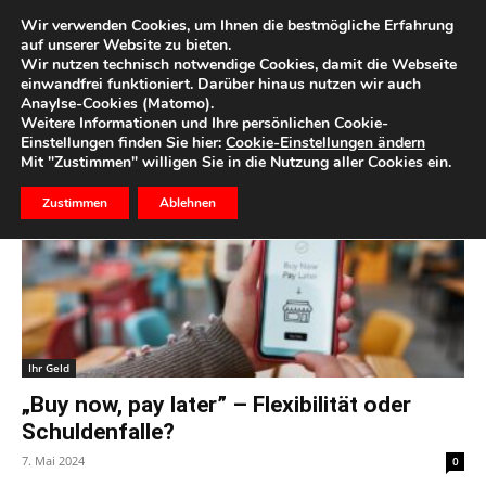
Wir verwenden Cookies, um Ihnen die bestmögliche Erfahrung
auf unserer Website zu bieten.
Wir nutzen technisch notwendige Cookies, damit die Webseite
Start
Schlagworte
Online-Shopping
einwandfrei funktioniert. Darüber hinaus nutzen wir auch
Anaylse-Cookies (Matomo).
Schlagwort: Online-Shopping
Weitere Informationen und Ihre persönlichen Cookie-
Einstellungen finden Sie hier:
Cookie-Einstellungen ändern
Mit "Zustimmen" willigen Sie in die Nutzung aller Cookies ein.
Zustimmen
Ablehnen
Ihr Geld
„Buy now, pay later” – Flexibilität oder
Schuldenfalle?
7. Mai 2024
0