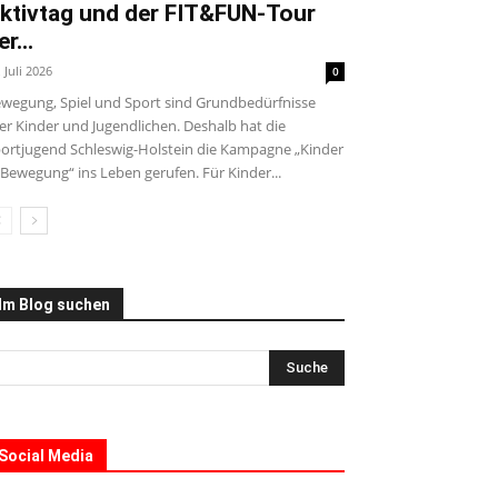
ktivtag und der FIT&FUN-Tour
er...
. Juli 2026
0
wegung, Spiel und Sport sind Grundbedürfnisse
ler Kinder und Jugendlichen. Deshalb hat die
ortjugend Schleswig-Holstein die Kampagne „Kinder
 Bewegung“ ins Leben gerufen. Für Kinder...
Im Blog suchen
Social Media