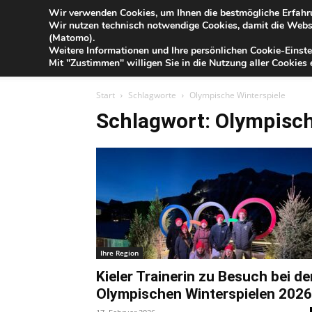
Blog
Wir verwenden Cookies, um Ihnen die bestmögliche Erfahru
Sa
Wir nutzen technisch notwendige Cookies, damit die Webse
der
(Matomo).
Förde
Weitere Informationen und Ihre persönlichen Cookie-Einste
Sparkasse
IHR G
Mit "Zustimmen" willigen Sie in die Nutzung aller Cookies e
Start
Schlagworte
Olympische Winterspiele
Schlagwort: Olympisch
Ihre Region
Kieler Trainerin zu Besuch bei de
Olympischen Winterspielen 2026