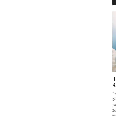
T
K
5.
Di
Ta
Zu
wa