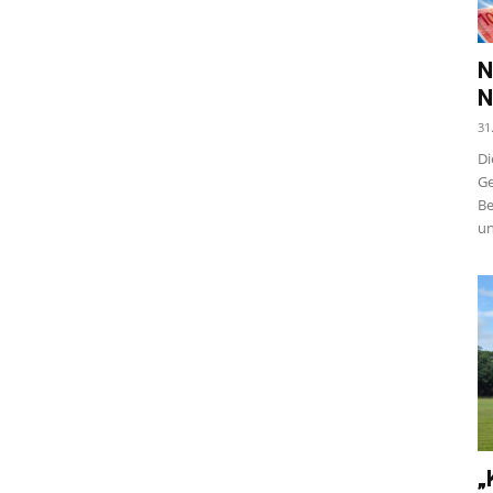
N
N
31
Di
Ge
Be
un
„