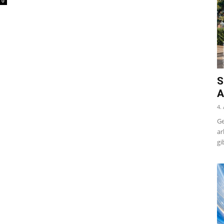
0
S
A
4.
Ge
ar
gi