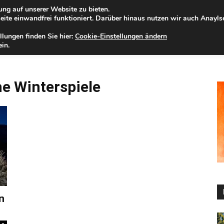
ng auf unserer Website zu bieten.
mstag, 08.08.2026
Zur Internet-Filiale der Förde Sparkasse
ite einwandfrei funktioniert. Darüber hinaus nutzen wir auch Anayl
llungen finden Sie hier:
Cookie-Einstellungen ändern
ELD
IHRE REGION
WERTPAPIERE
FIRMENKUNDEN
NA
in.
e Winterspiele
n