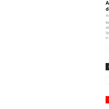
A
d
30
Be
al
Sp
in