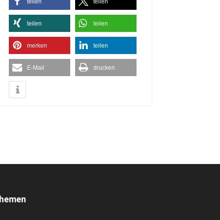
teilen
teilen
teilen
teilen
merken
teilen
E-Mail
drucken
hemen