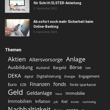
für Schritt ELSTER-Anleitung
2. September 2022
Ab sofort noch mehr Sicherheit beim
Online-Banking
5. September 2024
Themen
Aktien
Anlage
Altersvorsorge
Ausbildung
Börse
Bargeld
Ausland
DAX
DEKA
Digitalisierung
Engagement
digital
Energie
Finanzen
fonds
Euro
EZB
förde sparkasse
Geld
Geldanlage
Immobilie
haus
Immobilien
Inflation
Kiel
job
kinder
nachhaltig
Nachhaltigkeit
rente