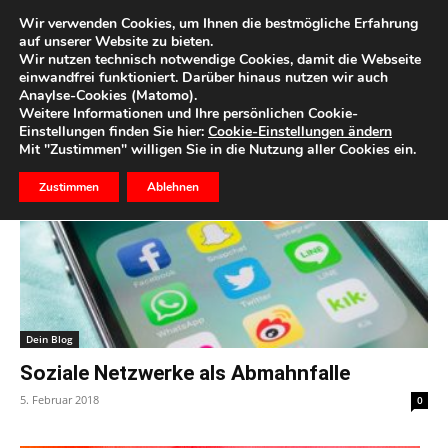
Wir verwenden Cookies, um Ihnen die bestmögliche Erfahrung
auf unserer Website zu bieten.
Wir nutzen technisch notwendige Cookies, damit die Webseite
Start
Schlagworte
Netzwerke
einwandfrei funktioniert. Darüber hinaus nutzen wir auch
Anaylse-Cookies (Matomo).
Schlagwort: Netzwerke
Weitere Informationen und Ihre persönlichen Cookie-
Einstellungen finden Sie hier:
Cookie-Einstellungen ändern
Mit "Zustimmen" willigen Sie in die Nutzung aller Cookies ein.
Zustimmen
Ablehnen
Dein Blog
Soziale Netzwerke als Abmahnfalle
5. Februar 2018
0