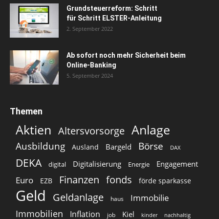
Grundsteuerreform: Schritt
für Schritt ELSTER-Anleitung
2. September 2022
Ab sofort noch mehr Sicherheit beim
Online-Banking
5. September 2024
Themen
Aktien
Anlage
Altersvorsorge
Ausbildung
Börse
Bargeld
Ausland
DAX
DEKA
Digitalisierung
Engagement
digital
Energie
Finanzen
fonds
Euro
EZB
förde sparkasse
Geld
Geldanlage
Immobilie
haus
Immobilien
Inflation
Kiel
job
kinder
nachhaltig