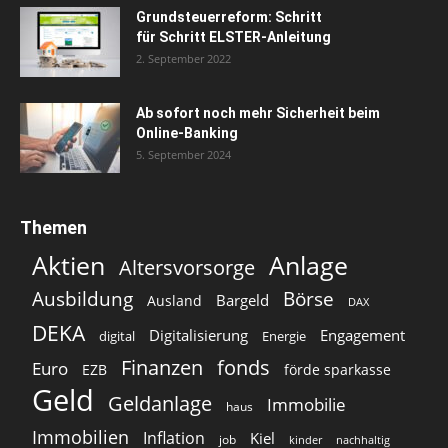
Grundsteuerreform: Schritt
für Schritt ELSTER-Anleitung
2. September 2022
Ab sofort noch mehr Sicherheit beim
Online-Banking
5. September 2024
Themen
Aktien
Anlage
Altersvorsorge
Ausbildung
Börse
Bargeld
Ausland
DAX
DEKA
Digitalisierung
Engagement
digital
Energie
Finanzen
fonds
Euro
EZB
förde sparkasse
Geld
Geldanlage
Immobilie
haus
Immobilien
Inflation
Kiel
job
kinder
nachhaltig