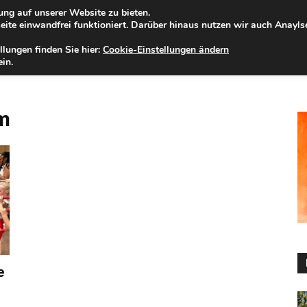
ng auf unserer Website zu bieten.
mstag, 08.08.2026
Zur Internet-Filiale der Förde Sparkasse
ite einwandfrei funktioniert. Darüber hinaus nutzen wir auch Anayl
llungen finden Sie hier:
Cookie-Einstellungen ändern
ELD
IHRE REGION
WERTPAPIERE
FIRMENKUNDEN
NA
in.
m
e