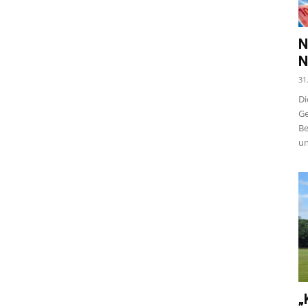
N
N
31
Di
Ge
Be
un
„