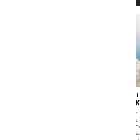
T
K
5.
Di
Ta
Zu
wa