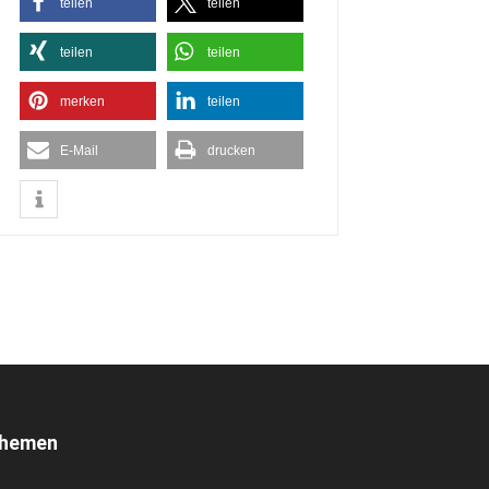
teilen
teilen
teilen
teilen
merken
teilen
E-Mail
drucken
hemen