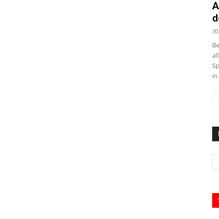
A
d
30
Be
al
Sp
in