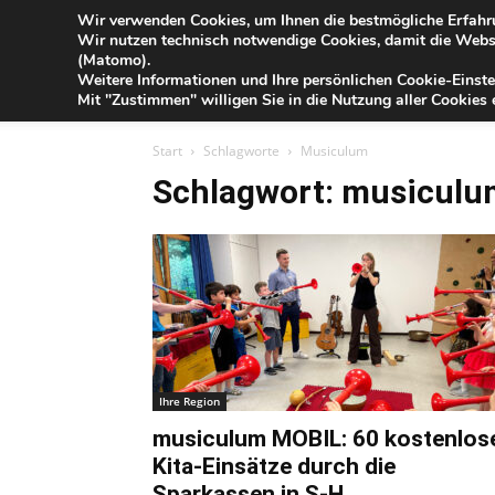
Blog
Wir verwenden Cookies, um Ihnen die bestmögliche Erfahru
Sa
Wir nutzen technisch notwendige Cookies, damit die Webse
der
(Matomo).
Förde
Weitere Informationen und Ihre persönlichen Cookie-Einste
Sparkasse
IHR G
Mit "Zustimmen" willigen Sie in die Nutzung aller Cookies e
Start
Schlagworte
Musiculum
Schlagwort: musiculu
Ihre Region
musiculum MOBIL: 60 kostenlos
Kita-Einsätze durch die
Sparkassen in S-H