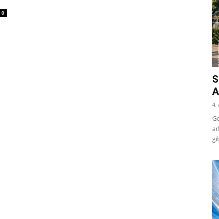
0
S
A
4.
Ge
ar
gi