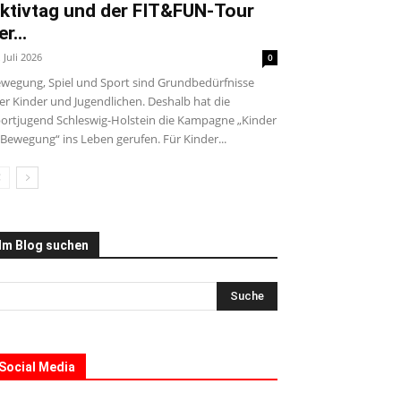
ktivtag und der FIT&FUN-Tour
er...
. Juli 2026
0
wegung, Spiel und Sport sind Grundbedürfnisse
ler Kinder und Jugendlichen. Deshalb hat die
ortjugend Schleswig-Holstein die Kampagne „Kinder
 Bewegung“ ins Leben gerufen. Für Kinder...
Im Blog suchen
Social Media