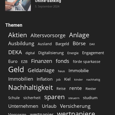
Online-Banking
5. September 2024
Themen
Aktien
Anlage
Altersvorsorge
Ausbildung
Börse
Bargeld
Ausland
DAX
DEKA
Digitalisierung
Engagement
digital
Energie
Finanzen
fonds
Euro
EZB
förde sparkasse
Geld
Geldanlage
Immobilie
haus
Immobilien
Inflation
Kiel
job
kinder
nachhaltig
Nachhaltigkeit
rente
Reise
Riester
sparen
studium
Schule
sicherheit
steuern
Versicherung
Unternehmen
Urlaub
wertpapiere
wertpapier
Vorsorge