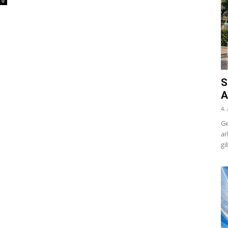
0
S
A
4.
Ge
ar
gi