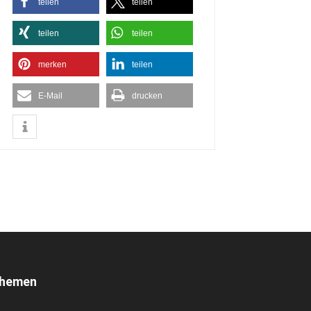
teilen
teilen
teilen
teilen
merken
teilen
E-Mail
drucken
hemen