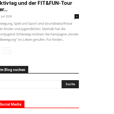
ktivtag und der FIT&FUN-Tour
er...
. Juli 2026
0
wegung, Spiel und Sport sind Grundbedürfnisse
ler Kinder und Jugendlichen. Deshalb hat die
ortjugend Schleswig-Holstein die Kampagne „Kinder
 Bewegung“ ins Leben gerufen. Für Kinder...
Im Blog suchen
Social Media