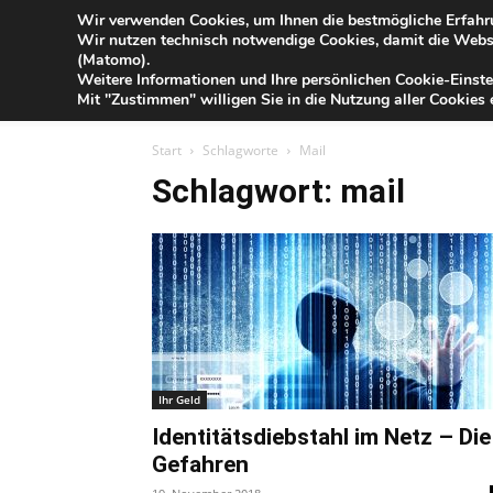
Blog
Wir verwenden Cookies, um Ihnen die bestmögliche Erfahru
So
Wir nutzen technisch notwendige Cookies, damit die Webse
der
(Matomo).
Förde
Weitere Informationen und Ihre persönlichen Cookie-Einste
Sparkasse
IHR G
Mit "Zustimmen" willigen Sie in die Nutzung aller Cookies e
Start
Schlagworte
Mail
Schlagwort: mail
Ihr Geld
Identitätsdiebstahl im Netz – Die
Gefahren