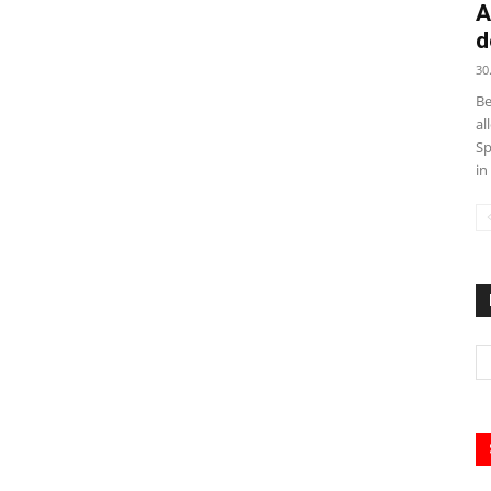
A
d
30
Be
al
Sp
in