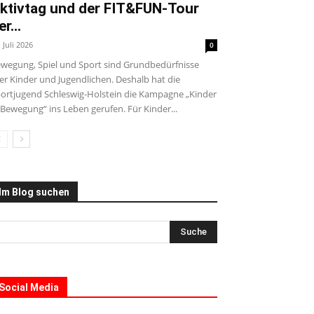
ktivtag und der FIT&FUN-Tour
er...
. Juli 2026
0
wegung, Spiel und Sport sind Grundbedürfnisse
ler Kinder und Jugendlichen. Deshalb hat die
ortjugend Schleswig-Holstein die Kampagne „Kinder
 Bewegung“ ins Leben gerufen. Für Kinder...
Im Blog suchen
Social Media