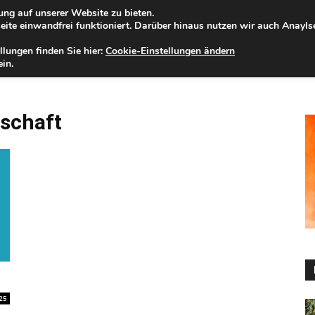
ng auf unserer Website zu bieten.
eitag, 07.08.2026
Zur Internet-Filiale der Förde Sparkasse
ite einwandfrei funktioniert. Darüber hinaus nutzen wir auch Anayl
llungen finden Sie hier:
Cookie-Einstellungen ändern
ELD
IHRE REGION
WERTPAPIERE
FIRMENKUNDEN
NA
in.
tschaft
25