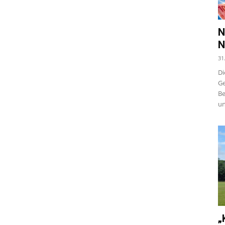
N
N
31
Di
Ge
Be
un
„