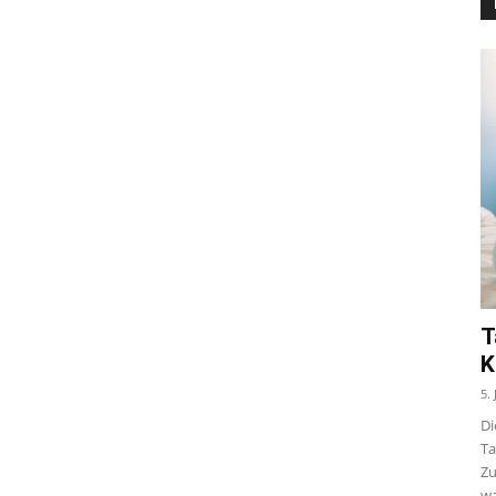
T
K
5.
Di
Ta
Zu
wa