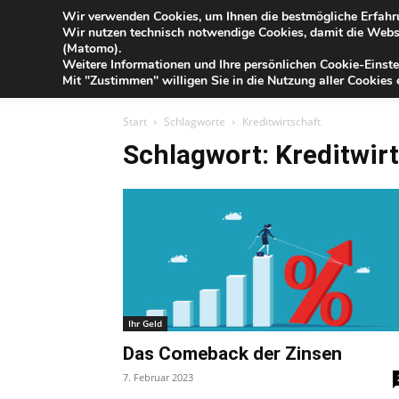
Blog
Wir verwenden Cookies, um Ihnen die bestmögliche Erfahru
Fr
Wir nutzen technisch notwendige Cookies, damit die Webse
der
(Matomo).
Förde
Weitere Informationen und Ihre persönlichen Cookie-Einste
Sparkasse
IHR G
Mit "Zustimmen" willigen Sie in die Nutzung aller Cookies e
Start
Schlagworte
Kreditwirtschaft
Schlagwort: Kreditwir
Ihr Geld
Das Comeback der Zinsen
7. Februar 2023