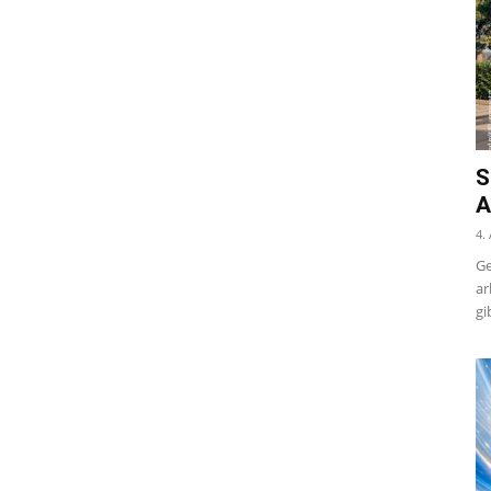
S
A
4.
Ge
ar
gi