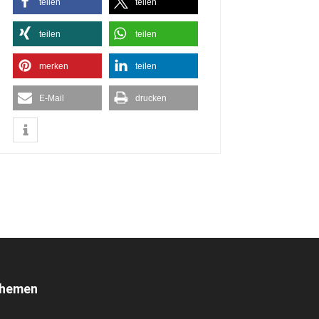
teilen
teilen
teilen
teilen
merken
teilen
E-Mail
drucken
hemen