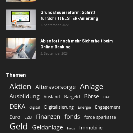
Grundsteuerreform: Schritt
für Schritt ELSTER-Anleitung
2. September 2022
Ab sofort noch mehr Sicherheit beim
Online-Banking
5. September 2024
Themen
Aktien
Anlage
Altersvorsorge
Ausbildung
Börse
Bargeld
Ausland
DAX
DEKA
Digitalisierung
Engagement
digital
Energie
Finanzen
fonds
Euro
EZB
förde sparkasse
Geld
Geldanlage
Immobilie
haus