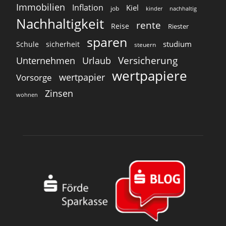
Immobilien
Inflation
Kiel
job
kinder
nachhaltig
Nachhaltigkeit
rente
Reise
Riester
sparen
studium
Schule
sicherheit
steuern
Versicherung
Unternehmen
Urlaub
wertpapiere
wertpapier
Vorsorge
Zinsen
wohnen