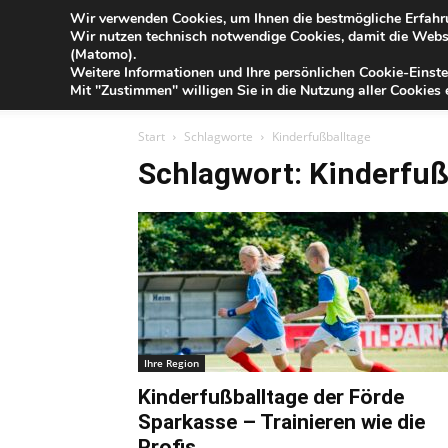
Blog
Wir verwenden Cookies, um Ihnen die bestmögliche Erfahru
Sa
Wir nutzen technisch notwendige Cookies, damit die Webse
der
(Matomo).
Förde
Weitere Informationen und Ihre persönlichen Cookie-Einste
Sparkasse
IHR G
Mit "Zustimmen" willigen Sie in die Nutzung aller Cookies e
Start
Schlagworte
Kinderfußballtage
Schlagwort: Kinderfuß
Ihre Region
Kinderfußballtage der Förde
Sparkasse – Trainieren wie die
Profis