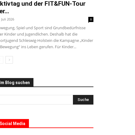
ktivtag und der FIT&FUN-Tour
er...
. Juli 2026
0
wegung, Spiel und Sport sind Grundbedürfnisse
ler Kinder und Jugendlichen. Deshalb hat die
ortjugend Schleswig-Holstein die Kampagne „Kinder
 Bewegung“ ins Leben gerufen. Für Kinder...
Im Blog suchen
Social Media