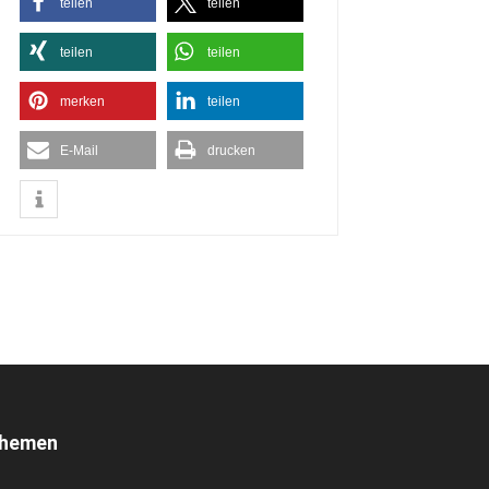
teilen
teilen
teilen
teilen
merken
teilen
E-Mail
drucken
hemen