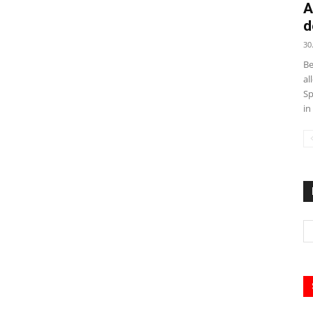
A
d
30
Be
al
Sp
in