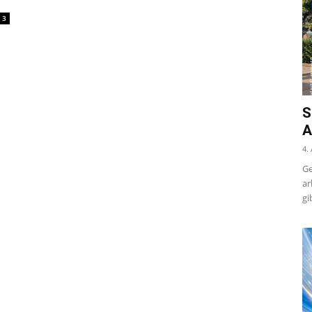
3
S
A
4.
Ge
ar
gi