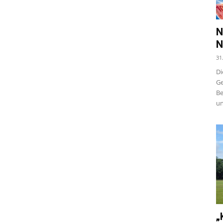
N
N
31
Di
Ge
Be
un
„