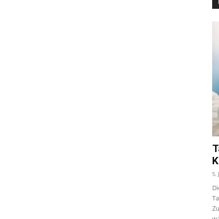
T
K
5.
Di
Ta
Zu
wa