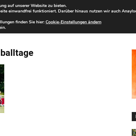
ng auf unserer Website zu bieten.
mstag, 08.08.2026
Zur Internet-Filiale der Förde Sparkasse
ite einwandfrei funktioniert. Darüber hinaus nutzen wir auch Anayl
llungen finden Sie hier:
Cookie-Einstellungen ändern
ELD
IHRE REGION
WERTPAPIERE
FIRMENKUNDEN
NA
in.
balltage