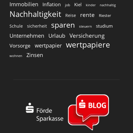
Immobilien
Inflation
Kiel
job
kinder
nachhaltig
Nachhaltigkeit
rente
Reise
Riester
sparen
studium
Schule
sicherheit
steuern
Versicherung
Unternehmen
Urlaub
wertpapiere
wertpapier
Vorsorge
Zinsen
wohnen