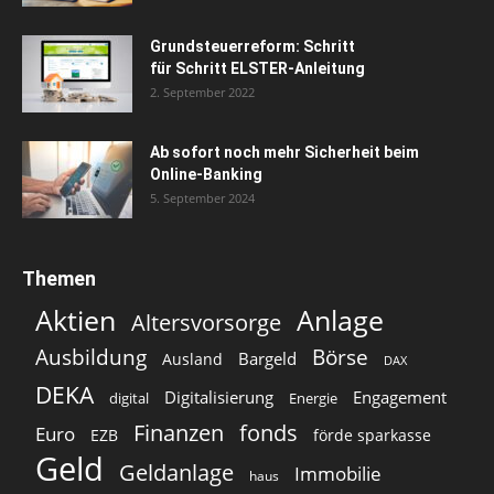
Grundsteuerreform: Schritt
für Schritt ELSTER-Anleitung
2. September 2022
Ab sofort noch mehr Sicherheit beim
Online-Banking
5. September 2024
Themen
Aktien
Anlage
Altersvorsorge
Ausbildung
Börse
Bargeld
Ausland
DAX
DEKA
Digitalisierung
Engagement
digital
Energie
Finanzen
fonds
Euro
EZB
förde sparkasse
Geld
Geldanlage
Immobilie
haus