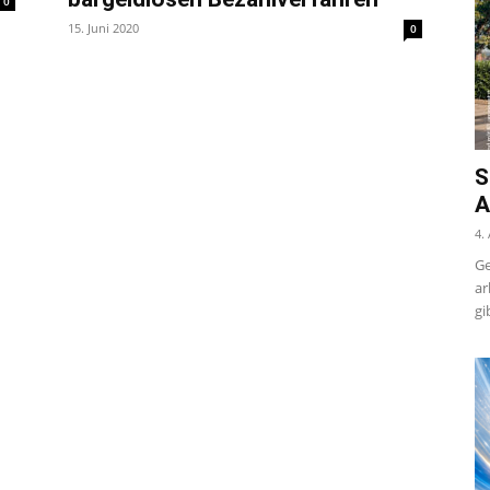
0
15. Juni 2020
0
S
A
4.
Ge
ar
gi