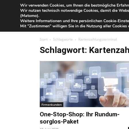
Blog
Wir verwenden Cookies, um Ihnen die bestmögliche Erfahru
Do
Wir nutzen technisch notwendige Cookies, damit die Webse
der
(Matomo).
Förde
Weitere Informationen und Ihre persönlichen Cookie-Einste
Sparkasse
IHR G
Mit "Zustimmen" willigen Sie in die Nutzung aller Cookies e
Start
Schlagworte
Kartenzahlungsterminal
Schlagwort: Kartenza
Firmenkunden
One-Stop-Shop: Ihr Rundum-
sorglos-Paket