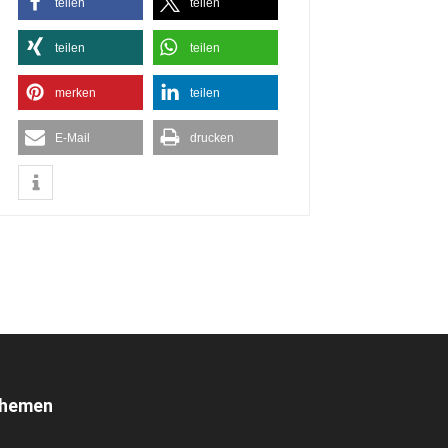
teilen
teilen
teilen
teilen
merken
teilen
E-Mail
drucken
hemen