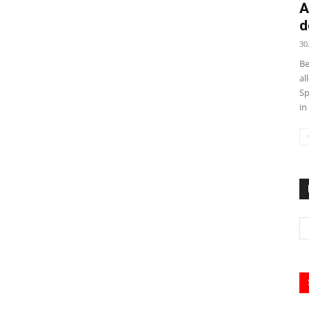
A
d
30
Be
al
Sp
in