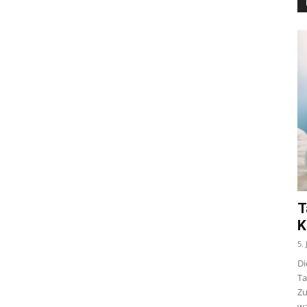
T
K
5.
Di
Ta
Zu
wa