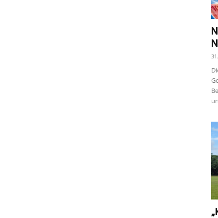
N
N
31
Di
Ge
Be
un
„