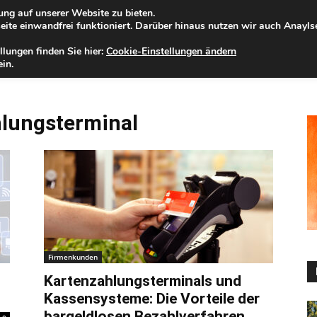
ng auf unserer Website zu bieten.
nnerstag, 06.08.2026
Zur Internet-Filiale der Förde Sparkasse
ite einwandfrei funktioniert. Darüber hinaus nutzen wir auch Anayl
llungen finden Sie hier:
Cookie-Einstellungen ändern
ELD
IHRE REGION
WERTPAPIERE
FIRMENKUNDEN
NA
in.
hlungsterminal
Firmenkunden
Kartenzahlungsterminals und
Kassensysteme: Die Vorteile der
bargeldlosen Bezahlverfahren