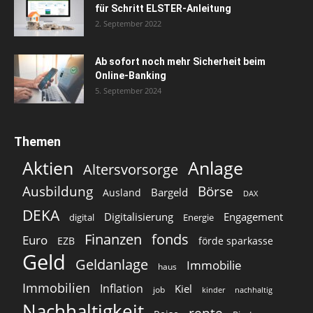
für Schritt ELSTER-Anleitung
2. September 2022
Ab sofort noch mehr Sicherheit beim
Online-Banking
5. September 2024
Themen
Aktien
Anlage
Altersvorsorge
Ausbildung
Börse
Bargeld
Ausland
DAX
DEKA
Digitalisierung
Engagement
digital
Energie
Finanzen
fonds
Euro
EZB
förde sparkasse
Geld
Geldanlage
Immobilie
haus
Immobilien
Inflation
Kiel
job
kinder
nachhaltig
Nachhaltigkeit
rente