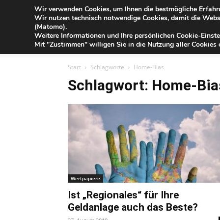
Blog
Wir verwenden Cookies, um Ihnen die bestmögliche Erfahru
Fr
Wir nutzen technisch notwendige Cookies, damit die Webse
der
(Matomo).
Förde
Weitere Informationen und Ihre persönlichen Cookie-Einste
Sparkasse
IHR G
Mit "Zustimmen" willigen Sie in die Nutzung aller Cookies e
Start
Schlagworte
Home-Bias
Schlagwort: Home-Bia
Wertpapiere
Ist „Regionales“ für Ihre
Geldanlage auch das Beste?