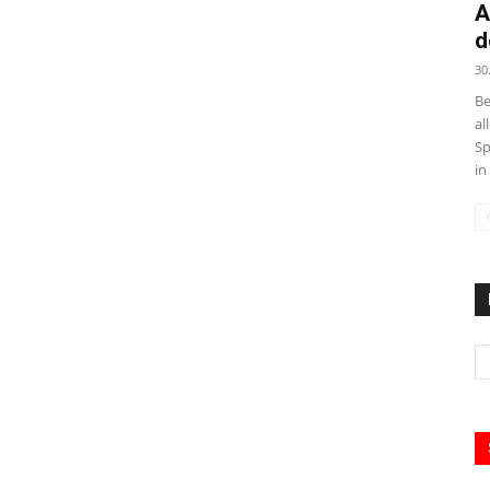
A
d
30
Be
al
Sp
in