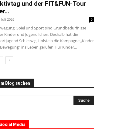
ktivtag und der FIT&FUN-Tour
er...
. Juli 2026
0
wegung, Spiel und Sport sind Grundbedürfnisse
ler Kinder und Jugendlichen. Deshalb hat die
ortjugend Schleswig-Holstein die Kampagne „Kinder
 Bewegung“ ins Leben gerufen. Für Kinder...
Im Blog suchen
Social Media