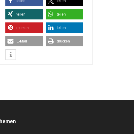
teilen
teilen
teilen
teilen
merken
teilen
E-Mail
drucken
hemen