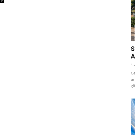
0
S
A
4.
Ge
ar
gi