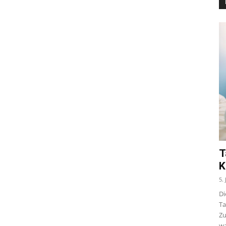
T
K
5.
Di
Ta
Zu
wa