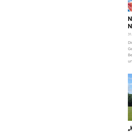
N
N
31
Di
Ge
Be
un
„