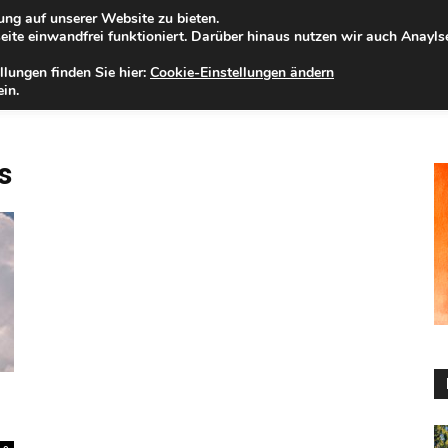
ng auf unserer Website zu bieten.
eitag, 07.08.2026
Zur Internet-Filiale der Förde Sparkasse
ite einwandfrei funktioniert. Darüber hinaus nutzen wir auch Anayl
llungen finden Sie hier:
Cookie-Einstellungen ändern
ELD
IHRE REGION
WERTPAPIERE
FIRMENKUNDEN
NA
in.
s