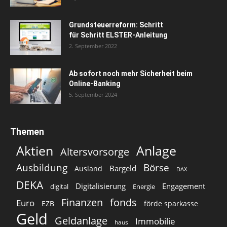
Grundsteuerreform: Schritt
für Schritt ELSTER-Anleitung
2. September 2022
Ab sofort noch mehr Sicherheit beim
Online-Banking
5. September 2024
Themen
Aktien
Anlage
Altersvorsorge
Ausbildung
Börse
Bargeld
Ausland
DAX
DEKA
Digitalisierung
Engagement
digital
Energie
Finanzen
fonds
Euro
EZB
förde sparkasse
Geld
Geldanlage
Immobilie
haus