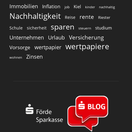
Immobilien
Inflation
Kiel
job
kinder
nachhaltig
Nachhaltigkeit
rente
Reise
Riester
sparen
studium
Schule
sicherheit
steuern
Versicherung
Unternehmen
Urlaub
wertpapiere
wertpapier
Vorsorge
Zinsen
wohnen