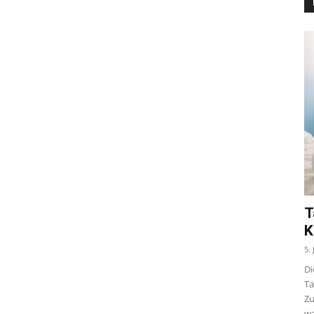
T
K
5.
Di
Ta
Zu
wa