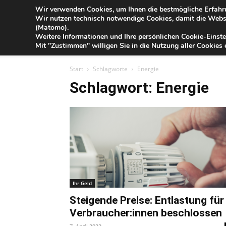
Blog
Wir verwenden Cookies, um Ihnen die bestmögliche Erfahru
Sa
Wir nutzen technisch notwendige Cookies, damit die Webse
der
(Matomo).
Förde
Weitere Informationen und Ihre persönlichen Cookie-Einste
Sparkasse
IHR G
Mit "Zustimmen" willigen Sie in die Nutzung aller Cookies e
Start
Schlagworte
Energie
Schlagwort: Energie
Ihr Geld
Steigende Preise: Entlastung für
Verbraucher:innen beschlossen