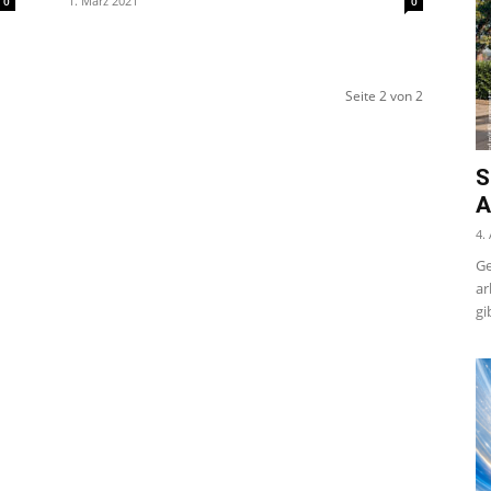
1. März 2021
0
0
Seite 2 von 2
S
A
4.
Ge
ar
gi