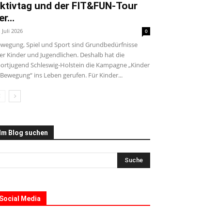
ktivtag und der FIT&FUN-Tour
er...
. Juli 2026
0
wegung, Spiel und Sport sind Grundbedürfnisse
ler Kinder und Jugendlichen. Deshalb hat die
ortjugend Schleswig-Holstein die Kampagne „Kinder
 Bewegung“ ins Leben gerufen. Für Kinder...
Im Blog suchen
Social Media