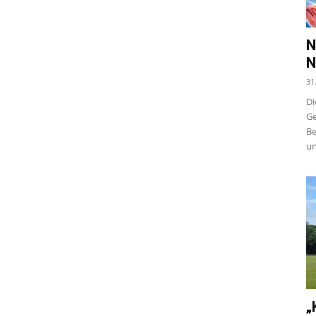
N
N
31
Di
Ge
Be
un
„