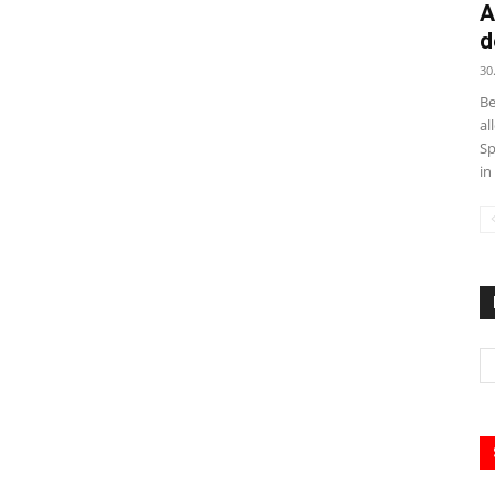
A
d
30
Be
al
Sp
in