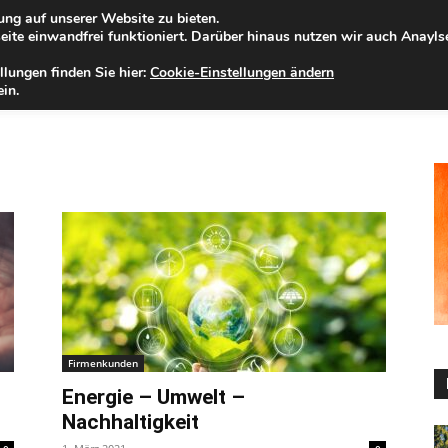
ng auf unserer Website zu bieten.
mstag, 08.08.2026
Zur Internet-Filiale der Förde Sparkasse
ite einwandfrei funktioniert. Darüber hinaus nutzen wir auch Anayl
llungen finden Sie hier:
Cookie-Einstellungen ändern
ELD
IHRE REGION
WERTPAPIERE
FIRMENKUNDEN
NA
in.
Firmenkunden
Energie – Umwelt –
Nachhaltigkeit