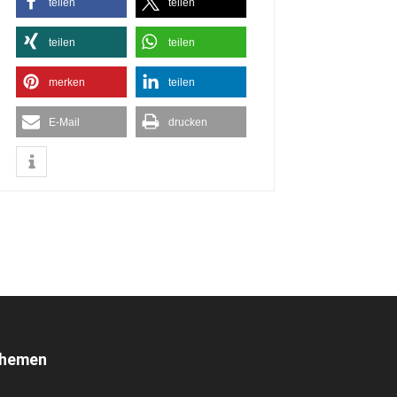
teilen
teilen
teilen
teilen
merken
teilen
E-Mail
drucken
hemen