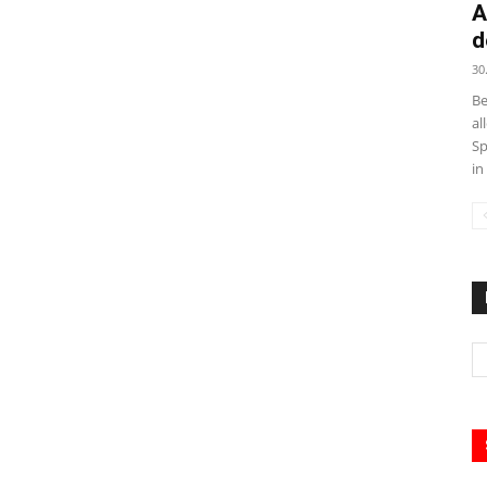
A
d
30
Be
al
Sp
in