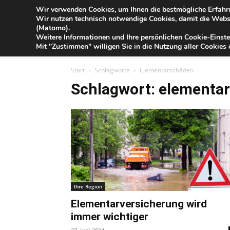
Blog
Wir verwenden Cookies, um Ihnen die bestmögliche Erfahru
So
Wir nutzen technisch notwendige Cookies, damit die Webse
der
(Matomo).
Förde
Weitere Informationen und Ihre persönlichen Cookie-Einste
Sparkasse
IHR G
Mit "Zustimmen" willigen Sie in die Nutzung aller Cookies e
Start
Schlagworte
Elementarschäden
Schlagwort: elementa
Ihre Region
Elementarversicherung wird
immer wichtiger