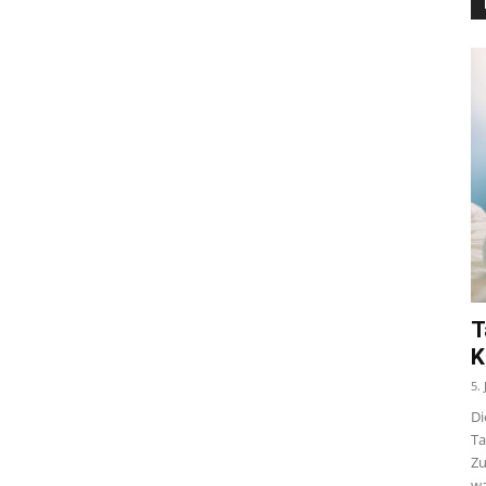
T
K
5.
Di
Ta
Zu
wa