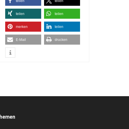
teilen
teilen
teilen
teilen
merken
teilen
E-Mail
drucken
hemen