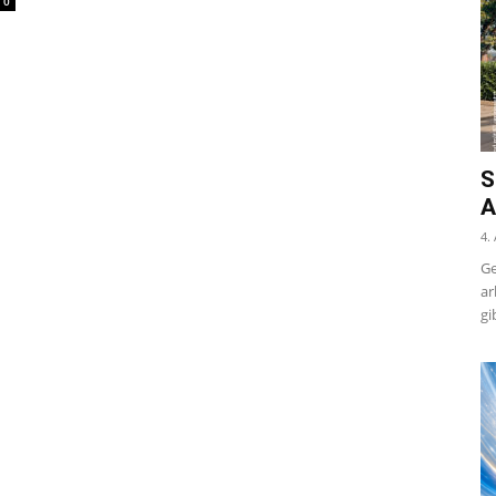
0
S
A
4.
Ge
ar
gi