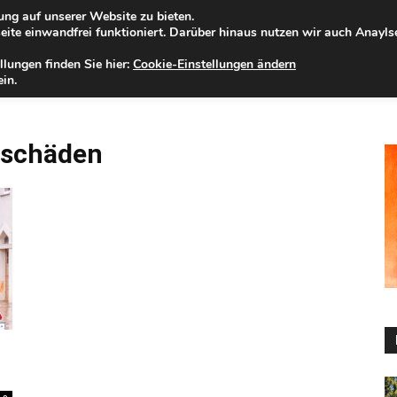
ng auf unserer Website zu bieten.
nntag, 09.08.2026
Zur Internet-Filiale der Förde Sparkasse
ite einwandfrei funktioniert. Darüber hinaus nutzen wir auch Anayl
llungen finden Sie hier:
Cookie-Einstellungen ändern
ELD
IHRE REGION
WERTPAPIERE
FIRMENKUNDEN
NA
in.
rschäden