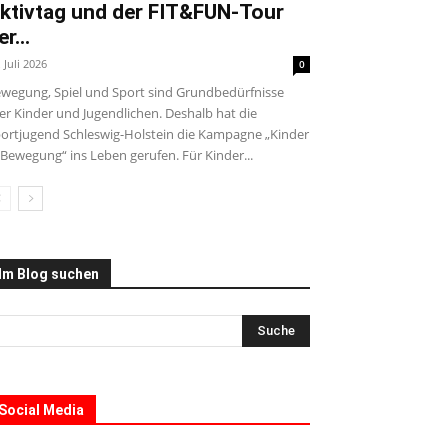
ktivtag und der FIT&FUN-Tour
er...
. Juli 2026
0
wegung, Spiel und Sport sind Grundbedürfnisse
ler Kinder und Jugendlichen. Deshalb hat die
ortjugend Schleswig-Holstein die Kampagne „Kinder
 Bewegung“ ins Leben gerufen. Für Kinder...
Im Blog suchen
Social Media