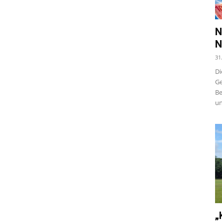
N
N
31
Di
Ge
Be
un
„