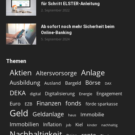
für Schritt ELSTER-Anleitung
2. September 2022
Ab sofort noch mehr Sicherheit beim
Online-Banking
5. September 2024
Themen
Aktien
Anlage
Altersvorsorge
Ausbildung
Börse
Bargeld
Ausland
DAX
DEKA
Digitalisierung
Engagement
digital
Energie
Finanzen
fonds
Euro
EZB
förde sparkasse
Geld
Geldanlage
Immobilie
haus
Immobilien
Inflation
Kiel
job
kinder
nachhaltig
Nachhaltigkeit
rente