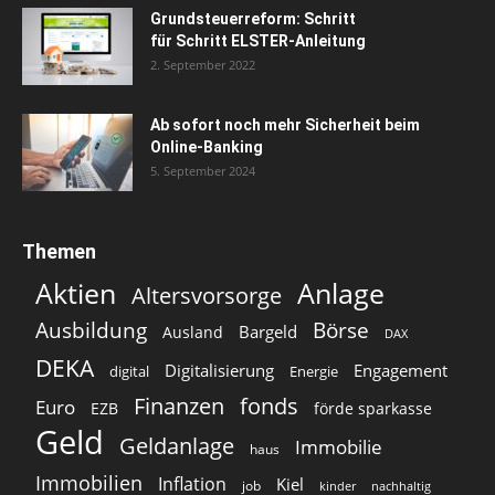
Grundsteuerreform: Schritt
für Schritt ELSTER-Anleitung
2. September 2022
Ab sofort noch mehr Sicherheit beim
Online-Banking
5. September 2024
Themen
Aktien
Anlage
Altersvorsorge
Ausbildung
Börse
Bargeld
Ausland
DAX
DEKA
Digitalisierung
Engagement
digital
Energie
Finanzen
fonds
Euro
EZB
förde sparkasse
Geld
Geldanlage
Immobilie
haus
Immobilien
Inflation
Kiel
job
kinder
nachhaltig