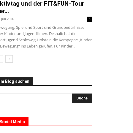
ktivtag und der FIT&FUN-Tour
er...
. Juli 2026
0
wegung, Spiel und Sport sind Grundbedürfnisse
ler Kinder und Jugendlichen. Deshalb hat die
ortjugend Schleswig-Holstein die Kampagne „Kinder
 Bewegung“ ins Leben gerufen. Für Kinder...
Im Blog suchen
Social Media