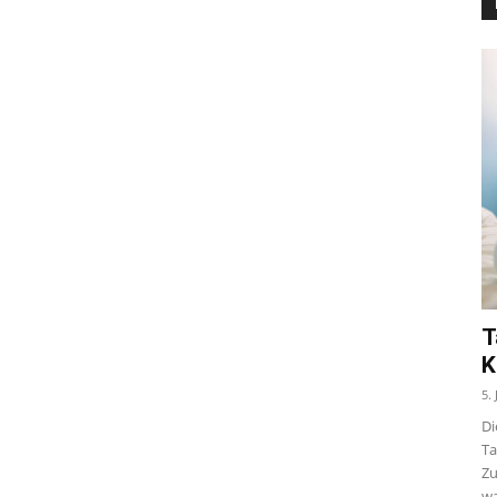
T
K
5.
Di
Ta
Zu
wa