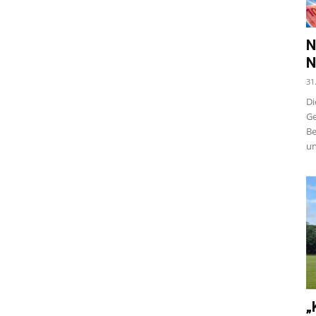
N
N
31
Di
Ge
Be
un
„