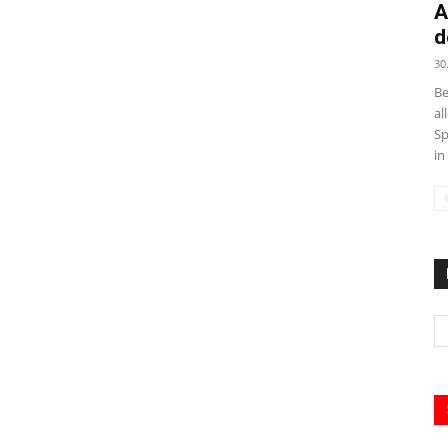
A
d
30
Be
al
Sp
in