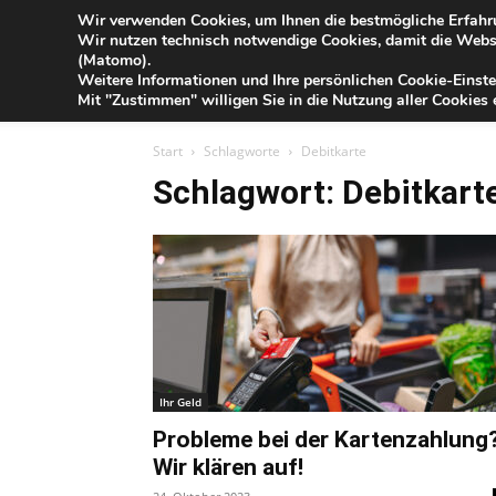
Blog
Wir verwenden Cookies, um Ihnen die bestmögliche Erfahru
Sa
Wir nutzen technisch notwendige Cookies, damit die Webse
der
(Matomo).
Förde
Weitere Informationen und Ihre persönlichen Cookie-Einste
Sparkasse
IHR G
Mit "Zustimmen" willigen Sie in die Nutzung aller Cookies e
Start
Schlagworte
Debitkarte
Schlagwort: Debitkart
Ihr Geld
Probleme bei der Kartenzahlung
Wir klären auf!