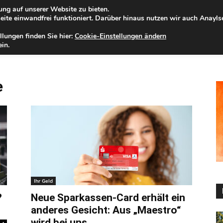
ng auf unserer Website zu bieten.
mstag, 08.08.2026
Zur Internet-Filiale der Förde Sparkasse
ite einwandfrei funktioniert. Darüber hinaus nutzen wir auch Anayl
llungen finden Sie hier:
Cookie-Einstellungen ändern
ELD
IHRE REGION
WERTPAPIERE
FIRMENKUNDEN
NA
in.
e
Ihr Geld
?
Neue Sparkassen-Card erhält ein
anderes Gesicht: Aus „Maestro“
wird bei uns...