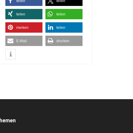
teilen
teilen
teilen
teilen
merken
teilen
E-Mail
drucken
hemen