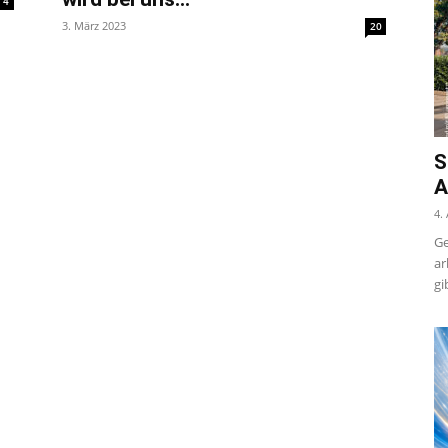
4
3. März 2023
20
S
A
4.
Ge
ar
gi