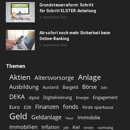
Grundsteuerreform: Schritt
für Schritt ELSTER-Anleitung
2. September 2022
Ab sofort noch mehr Sicherheit beim
Online-Banking
5. September 2024
Themen
Aktien
Anlage
Altersvorsorge
Ausbildung
Börse
Bargeld
Ausland
DAX
DEKA
Digitalisierung
Engagement
digital
Energie
Finanzen
fonds
Euro
EZB
förde sparkasse
Geld
Geldanlage
Immobilie
haus
Immobilien
Inflation
Kiel
job
kinder
nachhaltig