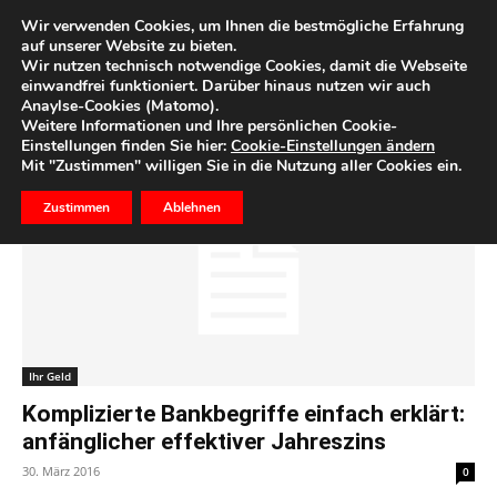
Wir verwenden Cookies, um Ihnen die bestmögliche Erfahrung
auf unserer Website zu bieten.
Wir nutzen technisch notwendige Cookies, damit die Webseite
Start
Schlagworte
Bankbegriffe
einwandfrei funktioniert. Darüber hinaus nutzen wir auch
Anaylse-Cookies (Matomo).
Schlagwort: Bankbegriffe
Weitere Informationen und Ihre persönlichen Cookie-
Einstellungen finden Sie hier:
Cookie-Einstellungen ändern
Mit "Zustimmen" willigen Sie in die Nutzung aller Cookies ein.
Zustimmen
Ablehnen
Ihr Geld
Komplizierte Bankbegriffe einfach erklärt:
anfänglicher effektiver Jahreszins
30. März 2016
0