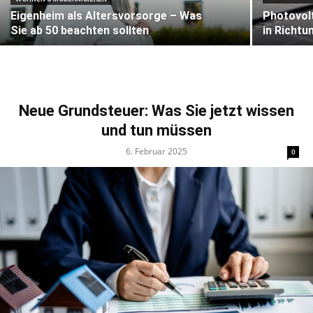
Eigenheim als Altersvorsorge – Was
Photovolt
Sie ab 50 beachten sollten
in Richtu
Neue Grundsteuer: Was Sie jetzt wissen
und tun müssen
6. Februar 2025
0