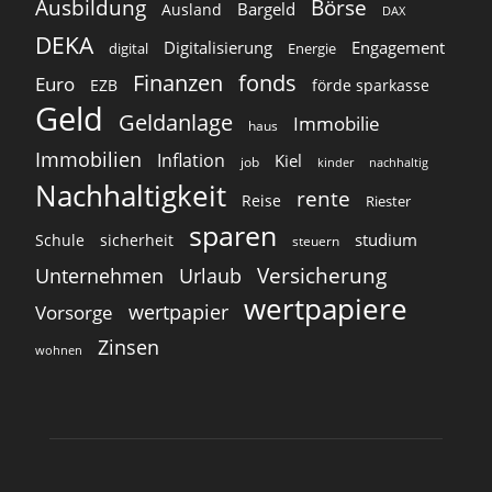
Ausbildung
Börse
Bargeld
Ausland
DAX
DEKA
Digitalisierung
Engagement
digital
Energie
Finanzen
fonds
Euro
EZB
förde sparkasse
Geld
Geldanlage
Immobilie
haus
Immobilien
Inflation
Kiel
job
kinder
nachhaltig
Nachhaltigkeit
rente
Reise
Riester
sparen
studium
Schule
sicherheit
steuern
Versicherung
Unternehmen
Urlaub
wertpapiere
wertpapier
Vorsorge
Zinsen
wohnen