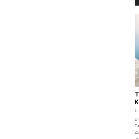
T
K
5.
Di
Ta
Zu
wa