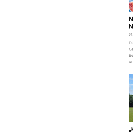
N
N
31
Di
Ge
Be
un
„