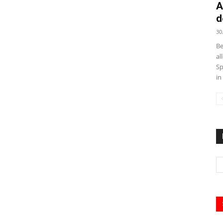
A
d
30
Be
al
Sp
in