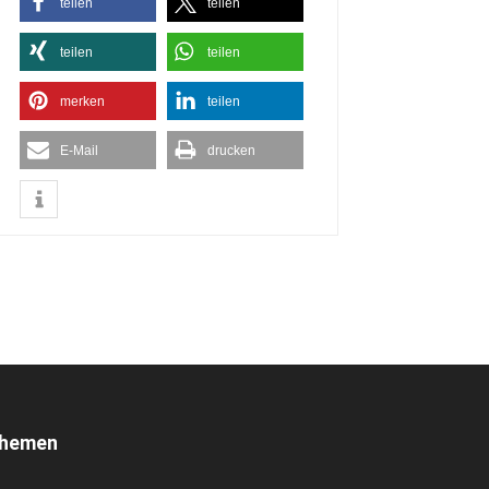
teilen
teilen
teilen
teilen
merken
teilen
E-Mail
drucken
hemen