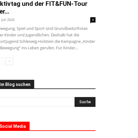
ktivtag und der FIT&FUN-Tour
er...
. Juli 2026
0
wegung, Spiel und Sport sind Grundbedürfnisse
ler Kinder und Jugendlichen. Deshalb hat die
ortjugend Schleswig-Holstein die Kampagne „Kinder
 Bewegung“ ins Leben gerufen. Für Kinder...
Im Blog suchen
Social Media