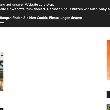
ng auf unserer Website zu bieten.
nnerstag, 06.08.2026
Zur Internet-Filiale der Förde Sparkasse
ite einwandfrei funktioniert. Darüber hinaus nutzen wir auch Anayl
llungen finden Sie hier:
Cookie-Einstellungen ändern
ELD
IHRE REGION
WERTPAPIERE
FIRMENKUNDEN
NA
in.
n