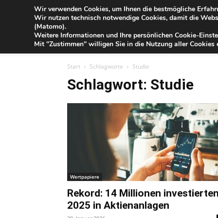
Blog
Wir verwenden Cookies, um Ihnen die bestmögliche Erfahru
Do
Wir nutzen technisch notwendige Cookies, damit die Webse
der
(Matomo).
Förde
Weitere Informationen und Ihre persönlichen Cookie-Einste
Sparkasse
IHR G
Mit "Zustimmen" willigen Sie in die Nutzung aller Cookies e
Start
Schlagworte
Studie
Schlagwort: Studie
Wertpapiere
Rekord: 14 Millionen investierte
2025 in Aktienanlagen