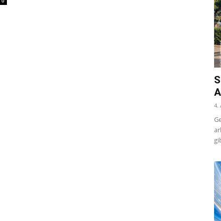
0
S
A
4.
Ge
ar
gi