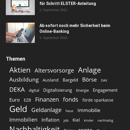
für Schritt ELSTER-Anleitung
2. September 2022
Ab sofort noch mehr Sicherheit beim
Online-Banking
5. September 2024
Themen
Aktien
Anlage
Altersvorsorge
Ausbildung
Börse
Bargeld
Ausland
DAX
DEKA
Digitalisierung
Engagement
digital
Energie
Finanzen
fonds
Euro
EZB
förde sparkasse
Geld
Geldanlage
Immobilie
haus
Immobilien
Inflation
Kiel
job
kinder
nachhaltig
Nachhaltigkeit
rente