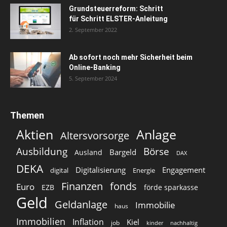
Grundsteuerreform: Schritt
für Schritt ELSTER-Anleitung
2. September 2022
Ab sofort noch mehr Sicherheit beim
Online-Banking
5. September 2024
Themen
Aktien
Anlage
Altersvorsorge
Ausbildung
Börse
Bargeld
Ausland
DAX
DEKA
Digitalisierung
Engagement
digital
Energie
Finanzen
fonds
Euro
EZB
förde sparkasse
Geld
Geldanlage
Immobilie
haus
Immobilien
Inflation
Kiel
job
kinder
nachhaltig